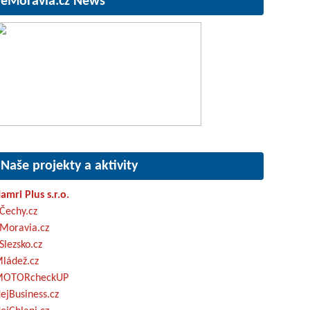
eMoravia.cz News
Naše projekty a aktivity
amri Plus s.r.o.
Čechy.cz
Moravia.cz
Slezsko.cz
ládež.cz
OTORcheckUP
ejBusiness.cz