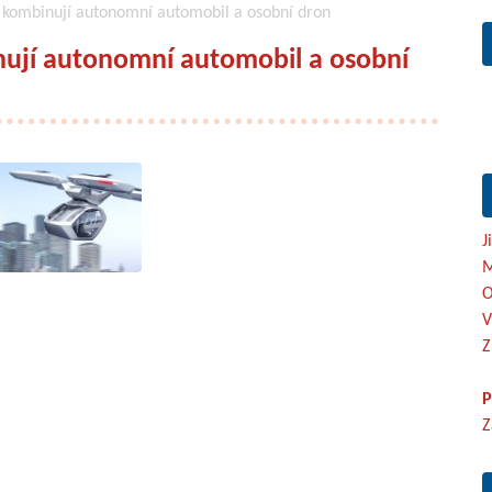
us kombinují autonomní automobil a osobní dron
inují autonomní automobil a osobní
J
M
O
V
Z
P
Z