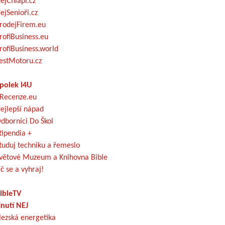
ejChlapi.cz
ejSenioři.cz
rodejFirem.eu
rofiBusiness.eu
rofiBusiness.world
estMotoru.cz
polek I4U
Recenze.eu
ejlepší nápad
dborníci Do Škol
tipendia +
tuduj techniku a řemeslo
větové Muzeum a Knihovna Bible
č se a vyhraj!
ibleTV
nutí NEJ
lezská energetika