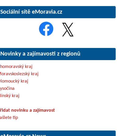
Sociální sítě eMoravia.cz
Novinky a zajímavosti z regionů
ihomoravský kraj
oravskoslezský kraj
lomoucký kraj
ysočina
línský kraj
řidat novinku a zajímavost
ašlete tip