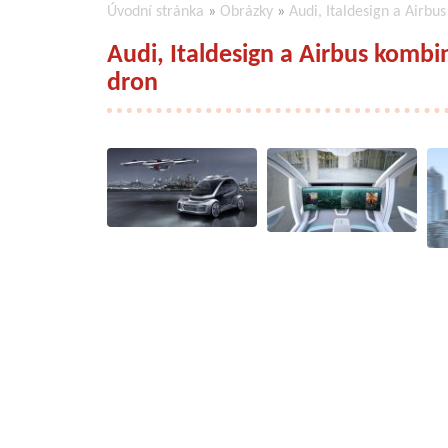
Úvodní stránka
»
Obrázky
»
Audi, Italdesign a Airb
Audi, Italdesign a Airbus komb
dron