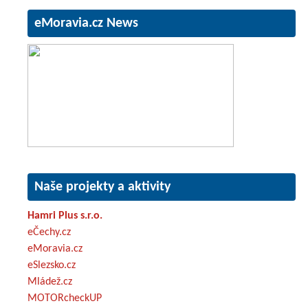
eMoravia.cz News
Naše projekty a aktivity
Hamri Plus s.r.o.
eČechy.cz
eMoravia.cz
eSlezsko.cz
Mládež.cz
MOTORcheckUP