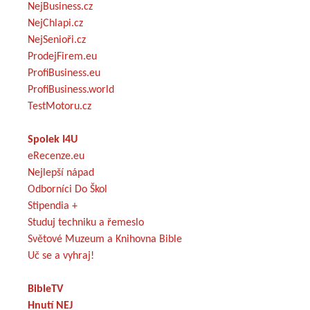
NejBusiness.cz
NejChlapi.cz
NejSenioři.cz
ProdejFirem.eu
ProfiBusiness.eu
ProfiBusiness.world
TestMotoru.cz
Spolek I4U
eRecenze.eu
Nejlepší nápad
Odborníci Do Škol
Stipendia +
Studuj techniku a řemeslo
Světové Muzeum a Knihovna Bible
Uč se a vyhraj!
BibleTV
Hnutí NEJ