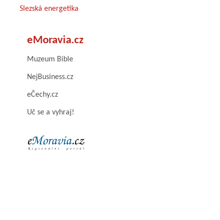
Slezská energetika
eMoravia.cz
Muzeum Bible
NejBusiness.cz
eČechy.cz
Uč se a vyhraj!