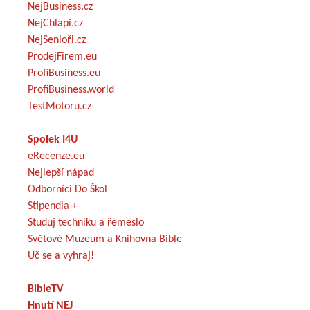
NejBusiness.cz
NejChlapi.cz
NejSenioři.cz
ProdejFirem.eu
ProfiBusiness.eu
ProfiBusiness.world
TestMotoru.cz
Spolek I4U
eRecenze.eu
Nejlepší nápad
Odborníci Do Škol
Stipendia +
Studuj techniku a řemeslo
Světové Muzeum a Knihovna Bible
Uč se a vyhraj!
BibleTV
Hnutí NEJ