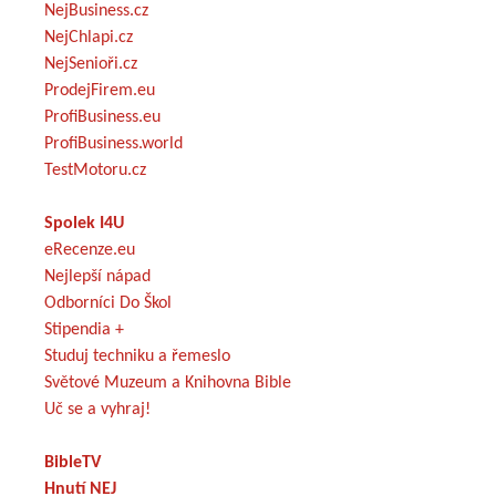
NejBusiness.cz
NejChlapi.cz
NejSenioři.cz
ProdejFirem.eu
ProfiBusiness.eu
ProfiBusiness.world
TestMotoru.cz
Spolek I4U
eRecenze.eu
Nejlepší nápad
Odborníci Do Škol
Stipendia +
Studuj techniku a řemeslo
Světové Muzeum a Knihovna Bible
Uč se a vyhraj!
BibleTV
Hnutí NEJ