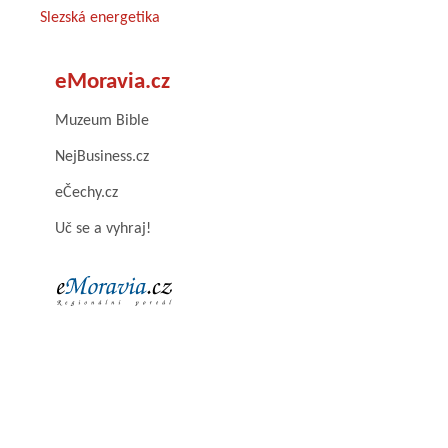
Slezská energetika
eMoravia.cz
Muzeum Bible
NejBusiness.cz
eČechy.cz
Uč se a vyhraj!