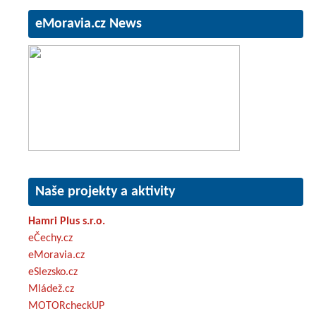
eMoravia.cz News
Naše projekty a aktivity
Hamri Plus s.r.o.
eČechy.cz
eMoravia.cz
eSlezsko.cz
Mládež.cz
MOTORcheckUP