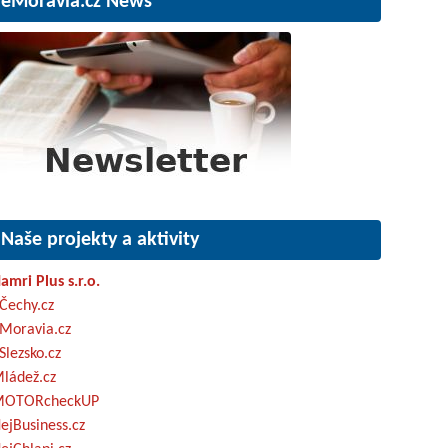
eMoravia.cz News
Naše projekty a aktivity
amri Plus s.r.o.
Čechy.cz
Moravia.cz
Slezsko.cz
ládež.cz
OTORcheckUP
ejBusiness.cz