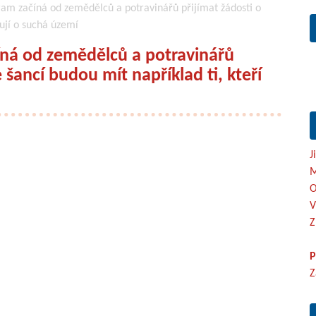
am začíná od zemědělců a potravinářů přijímat žádosti o
čují o suchá území
íná od zemědělců a potravinářů
 šancí budou mít například ti, kteří
J
M
O
V
Z
P
Z