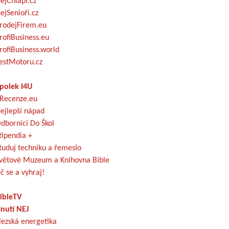
ejChlapi.cz
ejSenioři.cz
rodejFirem.eu
rofiBusiness.eu
rofiBusiness.world
estMotoru.cz
polek I4U
Recenze.eu
ejlepší nápad
dborníci Do Škol
tipendia +
tuduj techniku a řemeslo
větové Muzeum a Knihovna Bible
č se a vyhraj!
ibleTV
nutí NEJ
lezská energetika