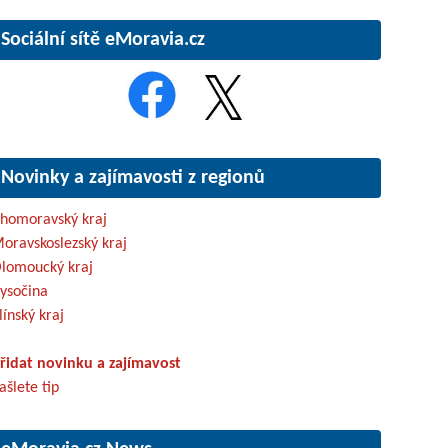
Sociální sítě eMoravia.cz
Novinky a zajímavosti z regionů
ihomoravský kraj
oravskoslezský kraj
lomoucký kraj
ysočina
línský kraj
řidat novinku a zajímavost
ašlete tip