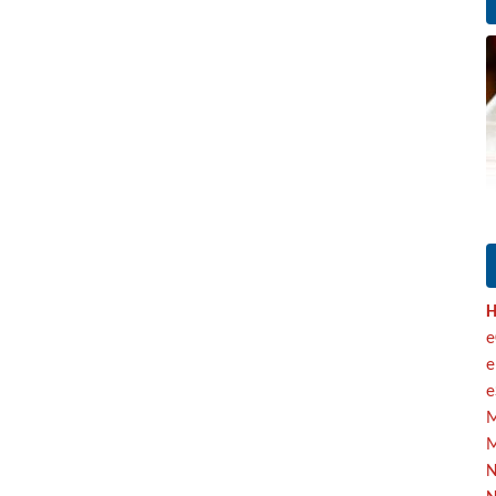
H
e
e
e
M
M
N