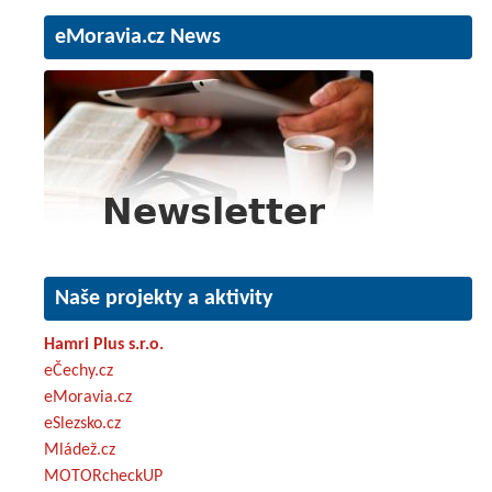
eMoravia.cz News
Naše projekty a aktivity
Hamri Plus s.r.o.
eČechy.cz
eMoravia.cz
eSlezsko.cz
Mládež.cz
MOTORcheckUP