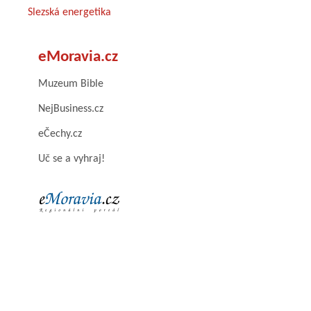
Slezská energetika
eMoravia.cz
Muzeum Bible
NejBusiness.cz
eČechy.cz
Uč se a vyhraj!