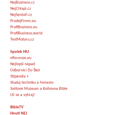
NejBusiness.cz
NejChlapi.cz
NejSenioři.cz
ProdejFirem.eu
ProfiBusiness.eu
ProfiBusiness.world
TestMotoru.cz
Spolek I4U
eRecenze.eu
Nejlepší nápad
Odborníci Do Škol
Stipendia +
Studuj techniku a řemeslo
Světové Muzeum a Knihovna Bible
Uč se a vyhraj!
BibleTV
Hnutí NEJ