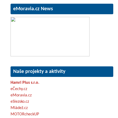
eMoravia.cz News
Naše projekty a aktivity
Hamri Plus s.r.o.
eČechy.cz
eMoravia.cz
eSlezsko.cz
Mládež.cz
MOTORcheckUP