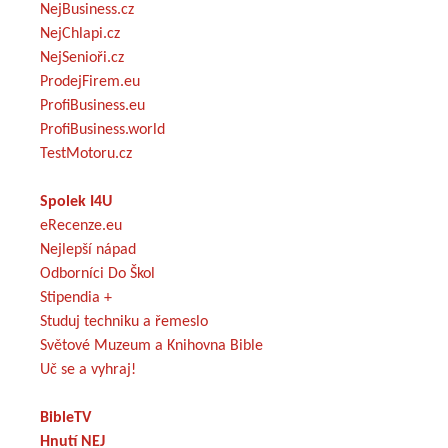
NejBusiness.cz
NejChlapi.cz
NejSenioři.cz
ProdejFirem.eu
ProfiBusiness.eu
ProfiBusiness.world
TestMotoru.cz
Spolek I4U
eRecenze.eu
Nejlepší nápad
Odborníci Do Škol
Stipendia +
Studuj techniku a řemeslo
Světové Muzeum a Knihovna Bible
Uč se a vyhraj!
BibleTV
Hnutí NEJ