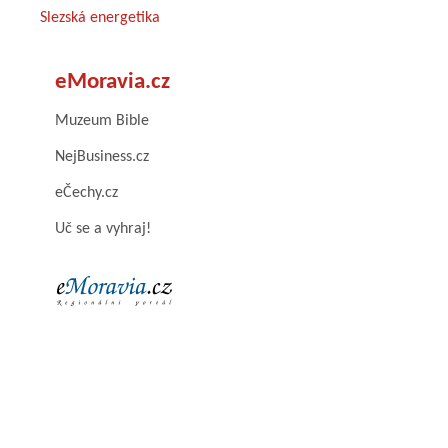
Slezská energetika
eMoravia.cz
Muzeum Bible
NejBusiness.cz
eČechy.cz
Uč se a vyhraj!