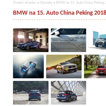
Úvodní stránka
»
Obrázky
»
BMW na 15. Auto China Peking 
BMW na 15. Auto China Peking 201