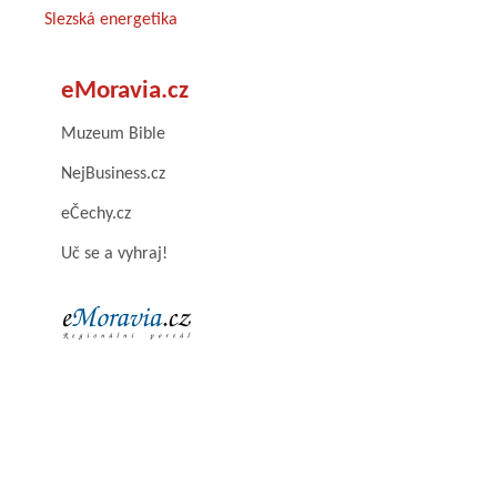
Slezská energetika
eMoravia.cz
Muzeum Bible
NejBusiness.cz
eČechy.cz
Uč se a vyhraj!