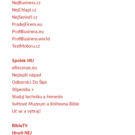
NejBusiness.cz
NejChlapi.cz
NejSenioři.cz
ProdejFirem.eu
ProfiBusiness.eu
ProfiBusiness.world
TestMotoru.cz
Spolek I4U
eRecenze.eu
Nejlepší nápad
Odborníci Do Škol
Stipendia +
Studuj techniku a řemeslo
Světové Muzeum a Knihovna Bible
Uč se a vyhraj!
BibleTV
Hnutí NEJ