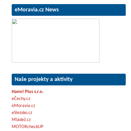
eMoravia.cz News
Naše projekty a aktivity
Hamri Plus s.r.o.
eČechy.cz
eMoravia.cz
eSlezsko.cz
Mládež.cz
MOTORcheckUP