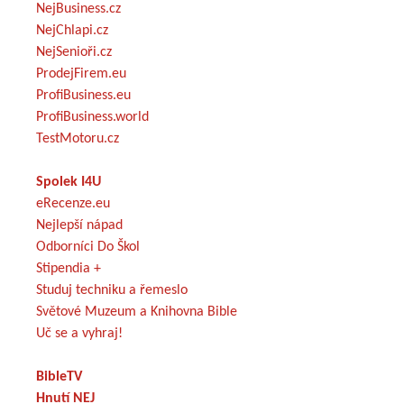
NejBusiness.cz
NejChlapi.cz
NejSenioři.cz
ProdejFirem.eu
ProfiBusiness.eu
ProfiBusiness.world
TestMotoru.cz
Spolek I4U
eRecenze.eu
Nejlepší nápad
Odborníci Do Škol
Stipendia +
Studuj techniku a řemeslo
Světové Muzeum a Knihovna Bible
Uč se a vyhraj!
BibleTV
Hnutí NEJ