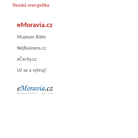
Slezská energetika
eMoravia.cz
Muzeum Bible
NejBusiness.cz
eČechy.cz
Uč se a vyhraj!