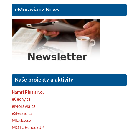
eMoravia.cz News
Naše projekty a aktivity
Hamri Plus s.r.o.
eČechy.cz
eMoravia.cz
eSlezsko.cz
Mládež.cz
MOTORcheckUP