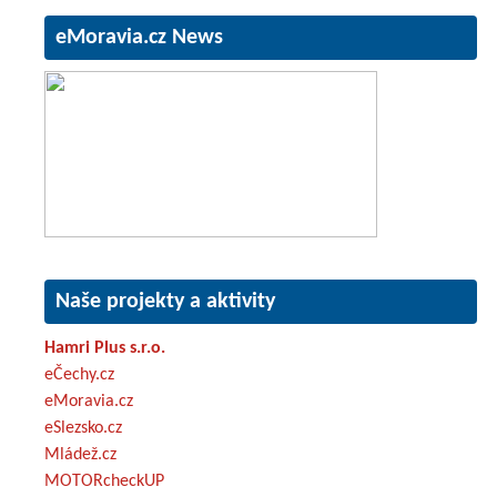
eMoravia.cz News
Naše projekty a aktivity
Hamri Plus s.r.o.
eČechy.cz
eMoravia.cz
eSlezsko.cz
Mládež.cz
MOTORcheckUP