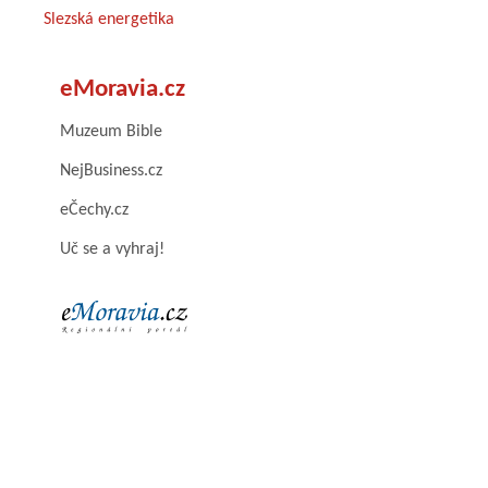
Slezská energetika
eMoravia.cz
Muzeum Bible
NejBusiness.cz
eČechy.cz
Uč se a vyhraj!