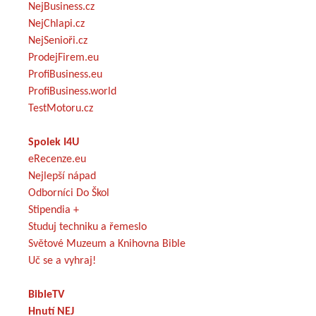
NejBusiness.cz
NejChlapi.cz
NejSenioři.cz
ProdejFirem.eu
ProfiBusiness.eu
ProfiBusiness.world
TestMotoru.cz
Spolek I4U
eRecenze.eu
Nejlepší nápad
Odborníci Do Škol
Stipendia +
Studuj techniku a řemeslo
Světové Muzeum a Knihovna Bible
Uč se a vyhraj!
BibleTV
Hnutí NEJ