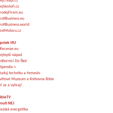
ejChlapi.cz
ejSenioři.cz
rodejFirem.eu
rofiBusiness.eu
rofiBusiness.world
estMotoru.cz
polek I4U
Recenze.eu
ejlepší nápad
dborníci Do Škol
tipendia +
tuduj techniku a řemeslo
větové Muzeum a Knihovna Bible
č se a vyhraj!
ibleTV
nutí NEJ
lezská energetika