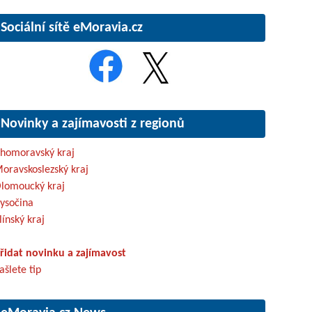
Sociální sítě eMoravia.cz
Novinky a zajímavosti z regionů
ihomoravský kraj
oravskoslezský kraj
lomoucký kraj
ysočina
línský kraj
řidat novinku a zajímavost
ašlete tip