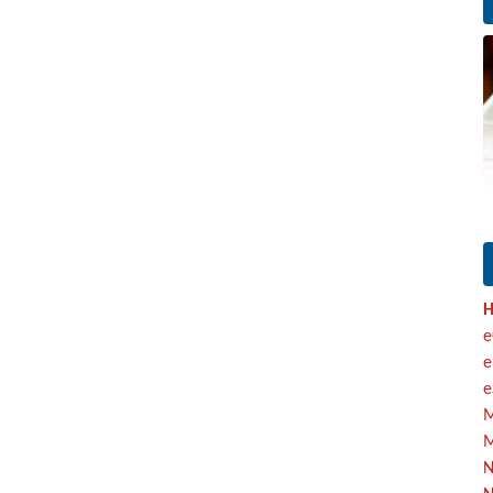
H
e
e
e
M
M
N