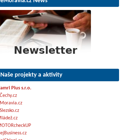
eMoravia.cz News
Naše projekty a aktivity
amri Plus s.r.o.
Čechy.cz
Moravia.cz
Slezsko.cz
ládež.cz
OTORcheckUP
ejBusiness.cz