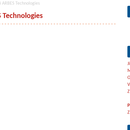
tí ARBES Technologies
S Technologies
J
M
O
V
Z
P
Z