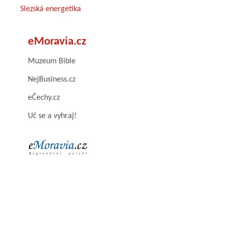
Slezská energetika
eMoravia.cz
Muzeum Bible
NejBusiness.cz
eČechy.cz
Uč se a vyhraj!