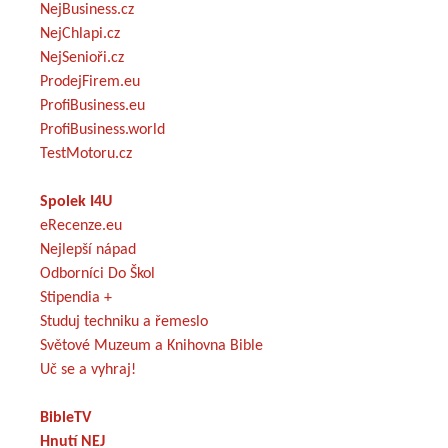
NejBusiness.cz
NejChlapi.cz
NejSenioři.cz
ProdejFirem.eu
ProfiBusiness.eu
ProfiBusiness.world
TestMotoru.cz
Spolek I4U
eRecenze.eu
Nejlepší nápad
Odborníci Do Škol
Stipendia +
Studuj techniku a řemeslo
Světové Muzeum a Knihovna Bible
Uč se a vyhraj!
BibleTV
Hnutí NEJ