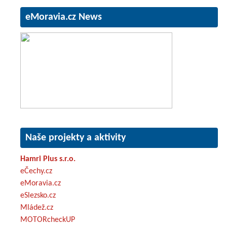
eMoravia.cz News
Naše projekty a aktivity
Hamri Plus s.r.o.
eČechy.cz
eMoravia.cz
eSlezsko.cz
Mládež.cz
MOTORcheckUP