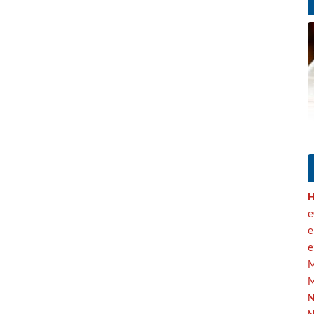
H
e
e
e
M
M
N