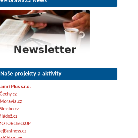
eMoravia.cz News
Naše projekty a aktivity
amri Plus s.r.o.
Čechy.cz
Moravia.cz
Slezsko.cz
ládež.cz
OTORcheckUP
ejBusiness.cz