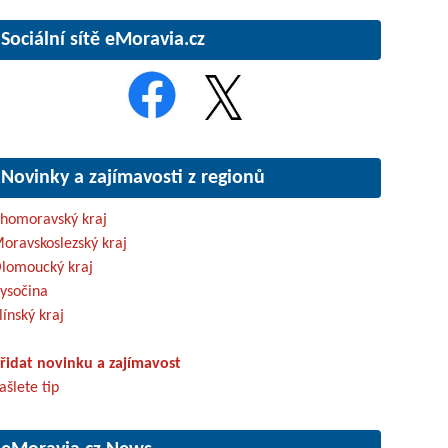
Sociální sítě eMoravia.cz
Novinky a zajímavosti z regionů
ihomoravský kraj
oravskoslezský kraj
lomoucký kraj
ysočina
línský kraj
řidat novinku a zajímavost
ašlete tip