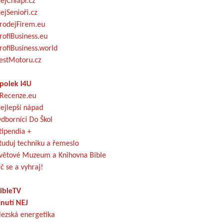
ejChlapi.cz
ejSenioři.cz
rodejFirem.eu
rofiBusiness.eu
rofiBusiness.world
estMotoru.cz
polek I4U
Recenze.eu
ejlepší nápad
dborníci Do Škol
tipendia +
tuduj techniku a řemeslo
větové Muzeum a Knihovna Bible
č se a vyhraj!
ibleTV
nutí NEJ
lezská energetika