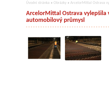
Úvodní stránka
»
Obrázky
»
ArcelorMittal Ostrava v
ArcelorMittal Ostrava vylepšila
automobilový průmysl