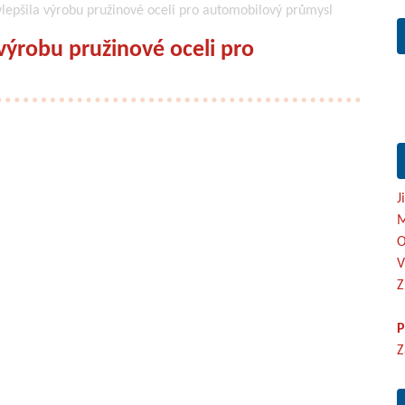
ylepšila výrobu pružinové oceli pro automobilový průmysl
 výrobu pružinové oceli pro
J
M
O
V
Z
P
Z