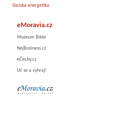
Slezská energetika
eMoravia.cz
Muzeum Bible
NejBusiness.cz
eČechy.cz
Uč se a vyhraj!