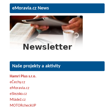
eMoravia.cz News
Naše projekty a aktivity
Hamri Plus s.r.o.
eČechy.cz
eMoravia.cz
eSlezsko.cz
Mládež.cz
MOTORcheckUP