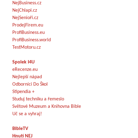
NejBusiness.cz
NejChlapi.cz
NejSenioři.cz
ProdejFirem.eu
ProfiBusiness.eu
ProfiBusiness.world
TestMotoru.cz
Spolek I4U
eRecenze.eu
Nejlepší nápad
Odborníci Do Škol
Stipendia +
Studuj techniku a řemeslo
Světové Muzeum a Knihovna Bible
Uč se a vyhraj!
BibleTV
Hnutí NEJ