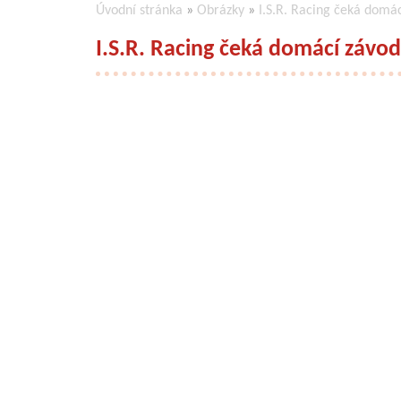
Úvodní stránka
»
Obrázky
»
I.S.R. Racing čeká dom
I.S.R. Racing čeká domácí záv