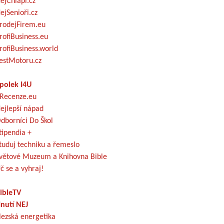
ejChlapi.cz
ejSenioři.cz
rodejFirem.eu
rofiBusiness.eu
rofiBusiness.world
estMotoru.cz
polek I4U
Recenze.eu
ejlepší nápad
dborníci Do Škol
tipendia +
tuduj techniku a řemeslo
větové Muzeum a Knihovna Bible
č se a vyhraj!
ibleTV
nutí NEJ
lezská energetika