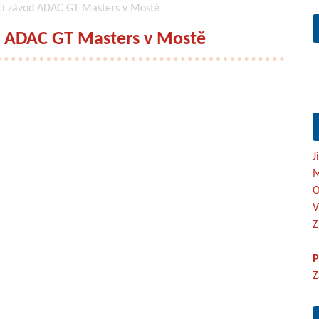
ácí závod ADAC GT Masters v Mostě
od ADAC GT Masters v Mostě
J
M
O
V
Z
P
Z