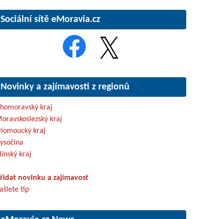
Sociální sítě eMoravia.cz
Novinky a zajímavosti z regionů
ihomoravský kraj
oravskoslezský kraj
lomoucký kraj
ysočina
línský kraj
řidat novinku a zajímavost
ašlete tip