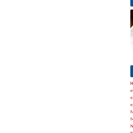
H
e
e
e
M
M
N