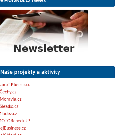
eMoravia.cz News
Naše projekty a aktivity
amri Plus s.r.o.
Čechy.cz
Moravia.cz
Slezsko.cz
ládež.cz
OTORcheckUP
ejBusiness.cz