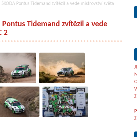
c ŠKODA Pontus Tidemand zvítězil a vede mistrovství světa
 Pontus Tidemand zvítězil a vede
C 2
J
M
O
V
Z
P
Z