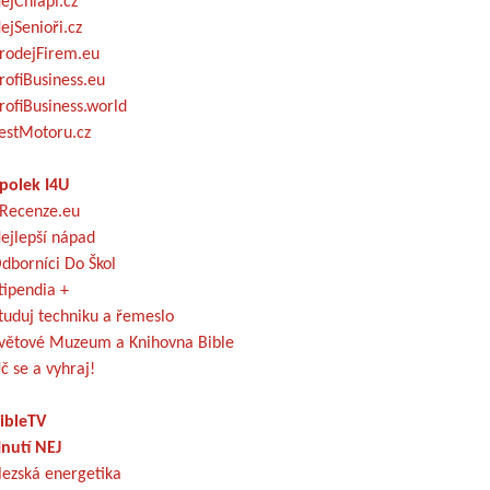
ejChlapi.cz
ejSenioři.cz
rodejFirem.eu
rofiBusiness.eu
rofiBusiness.world
estMotoru.cz
polek I4U
Recenze.eu
ejlepší nápad
dborníci Do Škol
tipendia +
tuduj techniku a řemeslo
větové Muzeum a Knihovna Bible
č se a vyhraj!
ibleTV
nutí NEJ
lezská energetika