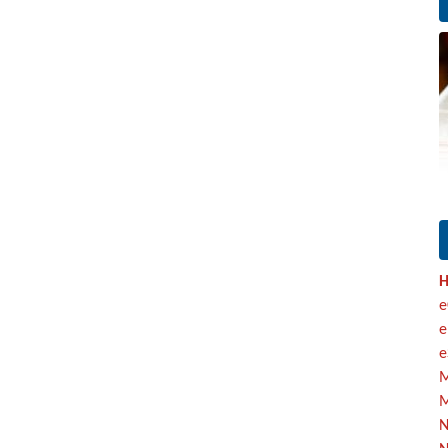
H
e
e
e
M
M
N