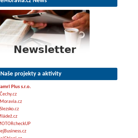
eMoravia.cz News
Naše projekty a aktivity
amri Plus s.r.o.
Čechy.cz
Moravia.cz
Slezsko.cz
ládež.cz
OTORcheckUP
ejBusiness.cz