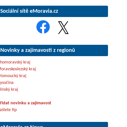
Sociální sítě eMoravia.cz
Novinky a zajímavosti z regionů
ihomoravský kraj
oravskoslezský kraj
lomoucký kraj
ysočina
línský kraj
řidat novinku a zajímavost
ašlete tip