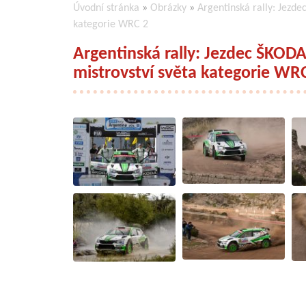
Úvodní stránka
»
Obrázky
»
Argentinská rally: Jezde
kategorie WRC 2
Argentinská rally: Jezdec ŠKODA
mistrovství světa kategorie WR