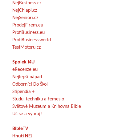
NejBusiness.cz
NejChlapi.cz
NejSenioři.cz
ProdejFirem.eu
ProfiBusiness.eu
ProfiBusiness.world
TestMotoru.cz
Spolek I4U
eRecenze.eu
Nejlepší nápad
Odborníci Do Škol
Stipendia +
Studuj techniku a řemeslo
Světové Muzeum a Knihovna Bible
Uč se a vyhraj!
BibleTV
Hnutí NEJ