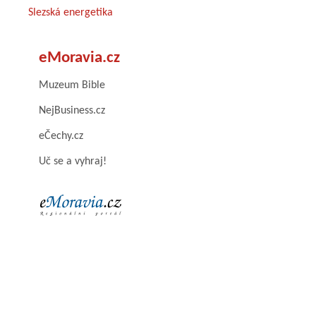
Slezská energetika
eMoravia.cz
Muzeum Bible
NejBusiness.cz
eČechy.cz
Uč se a vyhraj!