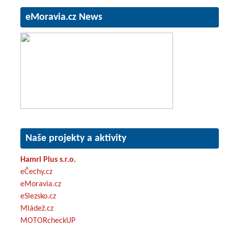
eMoravia.cz News
Naše projekty a aktivity
Hamri Plus s.r.o.
eČechy.cz
eMoravia.cz
eSlezsko.cz
Mládež.cz
MOTORcheckUP