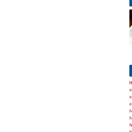
H
e
e
e
M
M
N