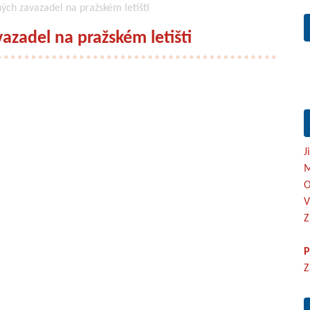
ých zavazadel na pražském letišti
azadel na pražském letišti
J
M
O
V
Z
P
Z