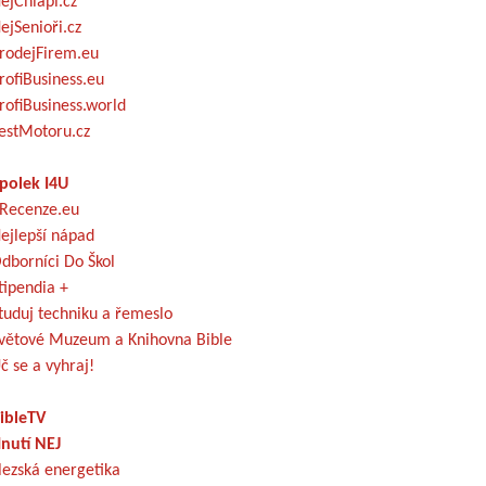
ejChlapi.cz
ejSenioři.cz
rodejFirem.eu
rofiBusiness.eu
rofiBusiness.world
estMotoru.cz
polek I4U
Recenze.eu
ejlepší nápad
dborníci Do Škol
tipendia +
tuduj techniku a řemeslo
větové Muzeum a Knihovna Bible
č se a vyhraj!
ibleTV
nutí NEJ
lezská energetika