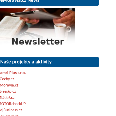
eMoravia.cz News
Naše projekty a aktivity
amri Plus s.r.o.
Čechy.cz
Moravia.cz
Slezsko.cz
ládež.cz
OTORcheckUP
ejBusiness.cz