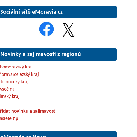
Sociální sítě eMoravia.cz
Novinky a zajímavosti z regionů
ihomoravský kraj
oravskoslezský kraj
lomoucký kraj
ysočina
línský kraj
řidat novinku a zajímavost
ašlete tip