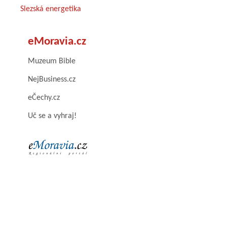
Slezská energetika
eMoravia.cz
Muzeum Bible
NejBusiness.cz
eČechy.cz
Uč se a vyhraj!