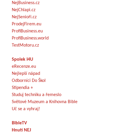
NejBusiness.cz
NejChlapi.cz
NejSenioři.cz
ProdejFirem.eu
ProfiBusiness.eu
ProfiBusiness.world
TestMotoru.cz
Spolek I4U
eRecenze.eu
Nejlepší nápad
Odborníci Do Škol
Stipendia +
Studuj techniku a řemeslo
Světové Muzeum a Knihovna Bible
Uč se a vyhraj!
BibleTV
Hnutí NEJ