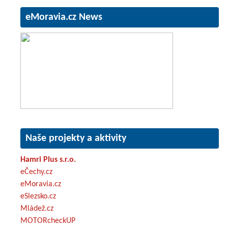
eMoravia.cz News
Naše projekty a aktivity
Hamri Plus s.r.o.
eČechy.cz
eMoravia.cz
eSlezsko.cz
Mládež.cz
MOTORcheckUP