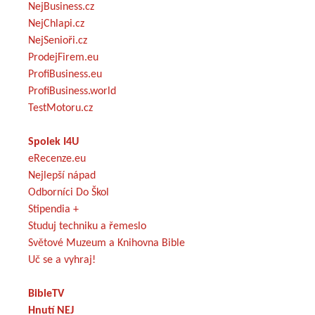
NejBusiness.cz
NejChlapi.cz
NejSenioři.cz
ProdejFirem.eu
ProfiBusiness.eu
ProfiBusiness.world
TestMotoru.cz
Spolek I4U
eRecenze.eu
Nejlepší nápad
Odborníci Do Škol
Stipendia +
Studuj techniku a řemeslo
Světové Muzeum a Knihovna Bible
Uč se a vyhraj!
BibleTV
Hnutí NEJ