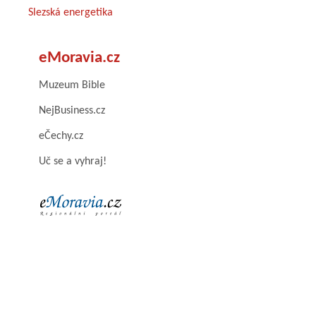
Slezská energetika
eMoravia.cz
Muzeum Bible
NejBusiness.cz
eČechy.cz
Uč se a vyhraj!