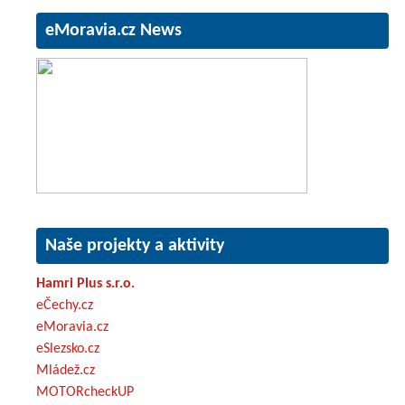
eMoravia.cz News
Naše projekty a aktivity
Hamri Plus s.r.o.
eČechy.cz
eMoravia.cz
eSlezsko.cz
Mládež.cz
MOTORcheckUP