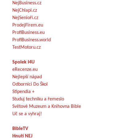
NejBusiness.cz
NejChlapi.cz
NejSenioři.cz
ProdejFirem.eu
ProfiBusiness.eu
ProfiBusiness.world
TestMotoru.cz
Spolek I4U
eRecenze.eu
Nejlepší nápad
Odborníci Do Škol
Stipendia +
Studuj techniku a řemeslo
Světové Muzeum a Knihovna Bible
Uč se a vyhraj!
BibleTV
Hnutí NEJ