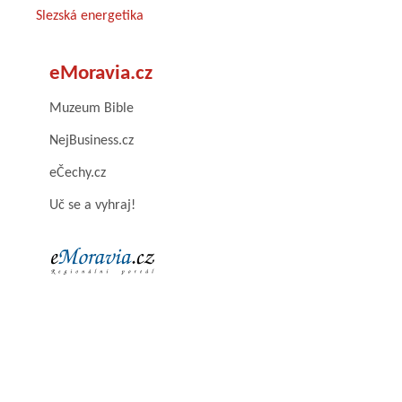
Slezská energetika
eMoravia.cz
Muzeum Bible
NejBusiness.cz
eČechy.cz
Uč se a vyhraj!