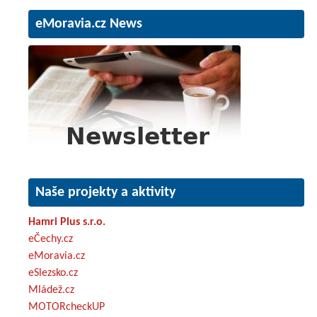
eMoravia.cz News
Naše projekty a aktivity
Hamri Plus s.r.o.
eČechy.cz
eMoravia.cz
eSlezsko.cz
Mládež.cz
MOTORcheckUP