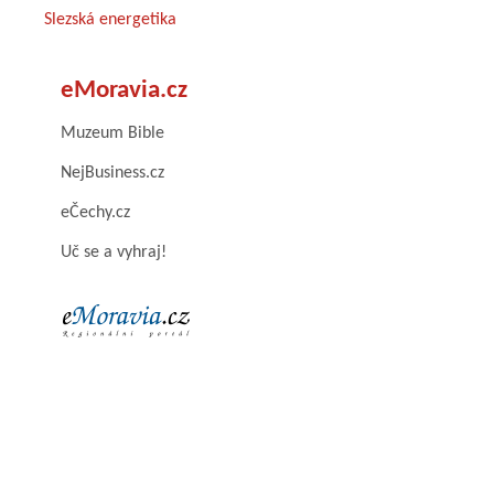
Slezská energetika
eMoravia.cz
Muzeum Bible
NejBusiness.cz
eČechy.cz
Uč se a vyhraj!