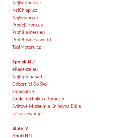
NejBusiness.cz
NejChlapi.cz
NejSenioři.cz
ProdejFirem.eu
ProfiBusiness.eu
ProfiBusiness.world
TestMotoru.cz
Spolek I4U
eRecenze.eu
Nejlepší nápad
Odborníci Do Škol
Stipendia +
Studuj techniku a řemeslo
Světové Muzeum a Knihovna Bible
Uč se a vyhraj!
BibleTV
Hnutí NEJ