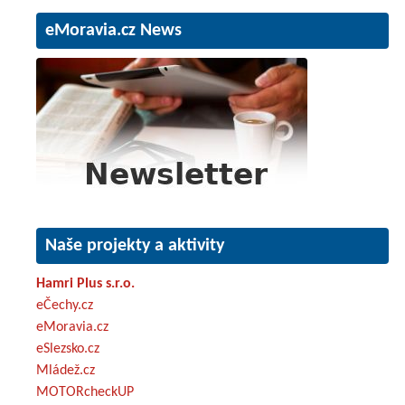
eMoravia.cz News
Naše projekty a aktivity
Hamri Plus s.r.o.
eČechy.cz
eMoravia.cz
eSlezsko.cz
Mládež.cz
MOTORcheckUP