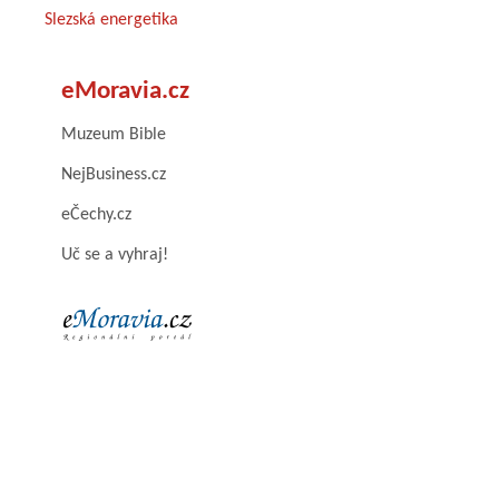
Slezská energetika
eMoravia.cz
Muzeum Bible
NejBusiness.cz
eČechy.cz
Uč se a vyhraj!