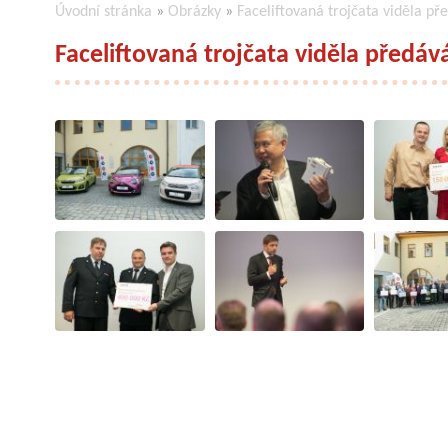
Úvodní stránka
»
Obrázky
»
Faceliftovaná trojčata viděla p
Faceliftovaná trojčata viděla předá