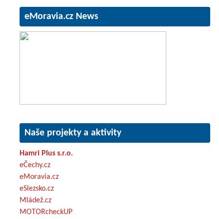
eMoravia.cz News
Naše projekty a aktivity
Hamri Plus s.r.o.
eČechy.cz
eMoravia.cz
eSlezsko.cz
Mládež.cz
MOTORcheckUP