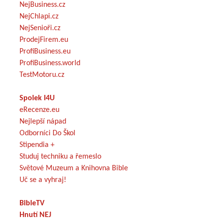
NejBusiness.cz
NejChlapi.cz
NejSenioři.cz
ProdejFirem.eu
ProfiBusiness.eu
ProfiBusiness.world
TestMotoru.cz
Spolek I4U
eRecenze.eu
Nejlepší nápad
Odborníci Do Škol
Stipendia +
Studuj techniku a řemeslo
Světové Muzeum a Knihovna Bible
Uč se a vyhraj!
BibleTV
Hnutí NEJ