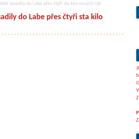
Libiši vysadily do Labe přes čtyři sta kilo nových ryb
sadily do Labe přes čtyři sta kilo
J
M
O
V
Z
P
Z