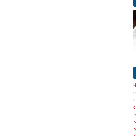
H
e
e
e
M
M
N