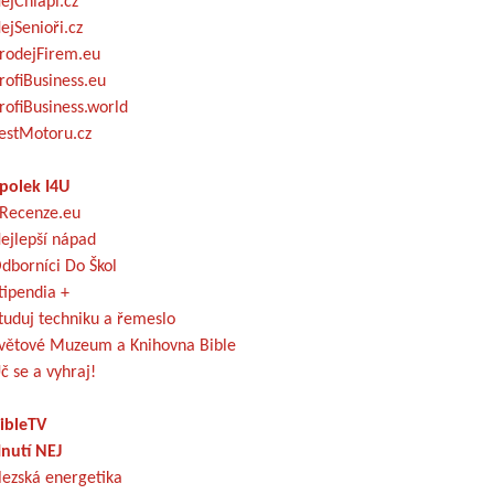
ejChlapi.cz
ejSenioři.cz
rodejFirem.eu
rofiBusiness.eu
rofiBusiness.world
estMotoru.cz
polek I4U
Recenze.eu
ejlepší nápad
dborníci Do Škol
tipendia +
tuduj techniku a řemeslo
větové Muzeum a Knihovna Bible
č se a vyhraj!
ibleTV
nutí NEJ
lezská energetika