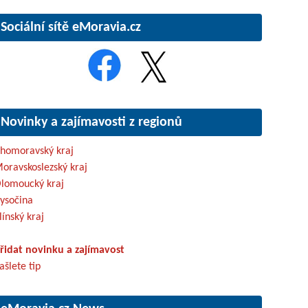
Sociální sítě eMoravia.cz
Novinky a zajímavosti z regionů
ihomoravský kraj
oravskoslezský kraj
lomoucký kraj
ysočina
línský kraj
řidat novinku a zajímavost
ašlete tip