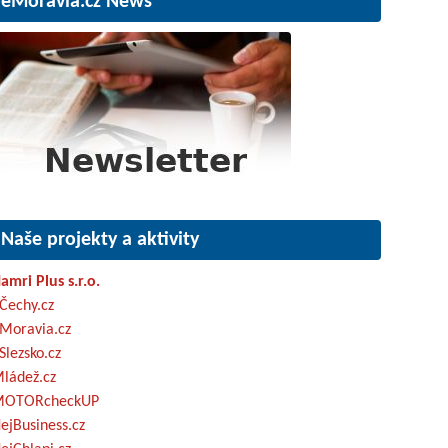
eMoravia.cz News
Naše projekty a aktivity
amri Plus s.r.o.
Čechy.cz
Moravia.cz
Slezsko.cz
ládež.cz
OTORcheckUP
ejBusiness.cz