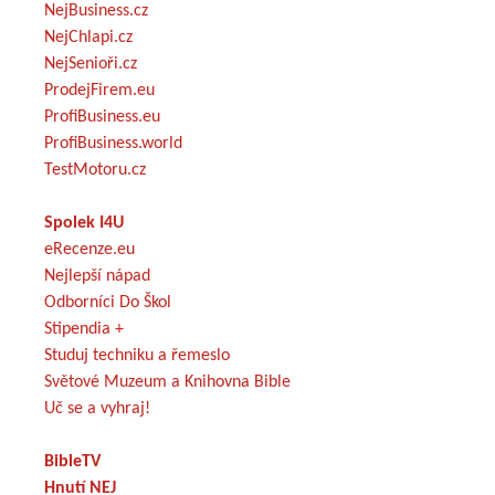
NejBusiness.cz
NejChlapi.cz
NejSenioři.cz
ProdejFirem.eu
ProfiBusiness.eu
ProfiBusiness.world
TestMotoru.cz
Spolek I4U
eRecenze.eu
Nejlepší nápad
Odborníci Do Škol
Stipendia +
Studuj techniku a řemeslo
Světové Muzeum a Knihovna Bible
Uč se a vyhraj!
BibleTV
Hnutí NEJ