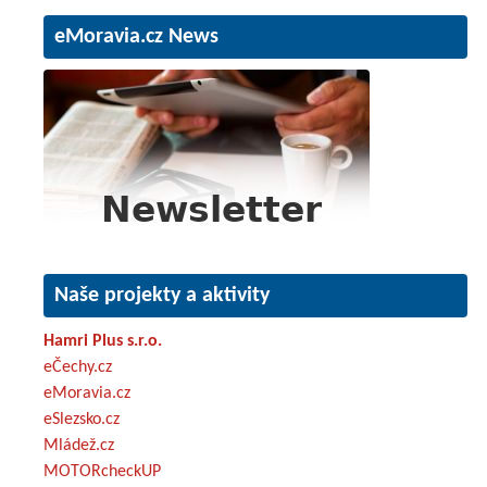
eMoravia.cz News
Naše projekty a aktivity
Hamri Plus s.r.o.
eČechy.cz
eMoravia.cz
eSlezsko.cz
Mládež.cz
MOTORcheckUP