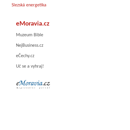
Slezská energetika
eMoravia.cz
Muzeum Bible
NejBusiness.cz
eČechy.cz
Uč se a vyhraj!