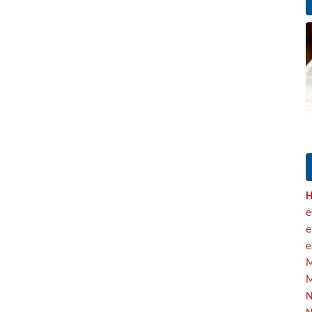
H
e
e
e
M
M
N