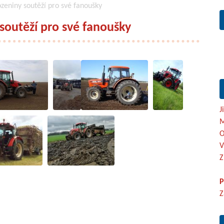
zeniny soutěží pro své fanoušky
soutěží pro své fanoušky
J
M
O
V
Z
P
Z