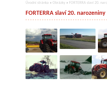
Úvodní stránka
»
Obrázky
»
FORTERRA slaví 20. naro
FORTERRA slaví 20. narozeniny 