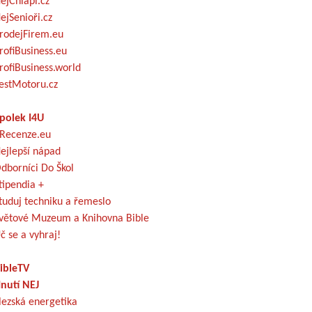
ejChlapi.cz
ejSenioři.cz
rodejFirem.eu
rofiBusiness.eu
rofiBusiness.world
estMotoru.cz
polek I4U
Recenze.eu
ejlepší nápad
dborníci Do Škol
tipendia +
tuduj techniku a řemeslo
větové Muzeum a Knihovna Bible
č se a vyhraj!
ibleTV
nutí NEJ
lezská energetika