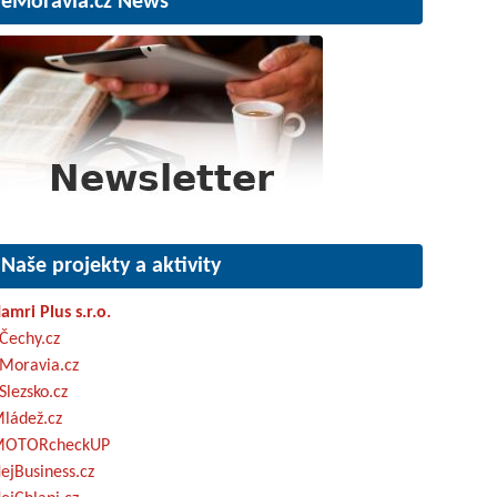
eMoravia.cz News
Naše projekty a aktivity
amri Plus s.r.o.
Čechy.cz
Moravia.cz
Slezsko.cz
ládež.cz
OTORcheckUP
ejBusiness.cz