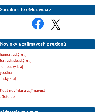
Sociální sítě eMoravia.cz
Novinky a zajímavosti z regionů
ihomoravský kraj
oravskoslezský kraj
lomoucký kraj
ysočina
línský kraj
řidat novinku a zajímavost
ašlete tip