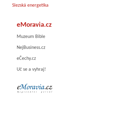
Slezská energetika
eMoravia.cz
Muzeum Bible
NejBusiness.cz
eČechy.cz
Uč se a vyhraj!