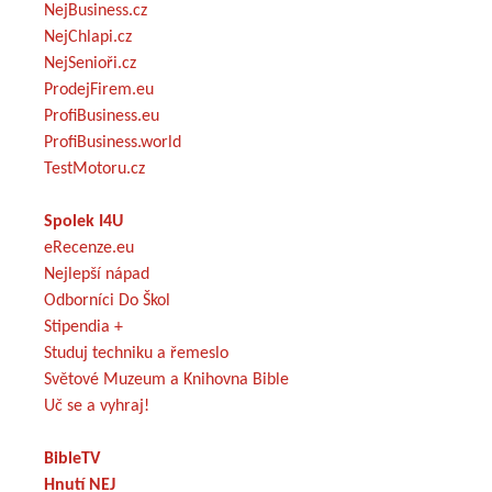
NejBusiness.cz
NejChlapi.cz
NejSenioři.cz
ProdejFirem.eu
ProfiBusiness.eu
ProfiBusiness.world
TestMotoru.cz
Spolek I4U
eRecenze.eu
Nejlepší nápad
Odborníci Do Škol
Stipendia +
Studuj techniku a řemeslo
Světové Muzeum a Knihovna Bible
Uč se a vyhraj!
BibleTV
Hnutí NEJ