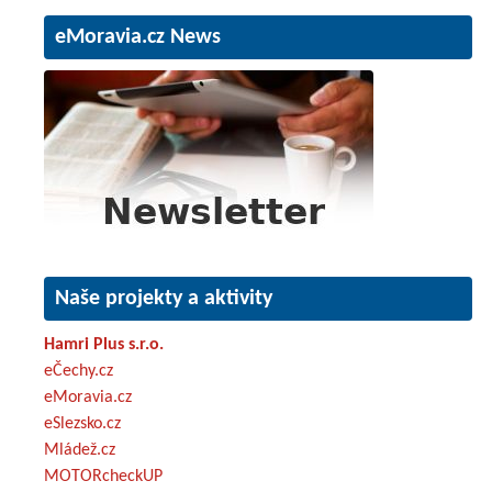
eMoravia.cz News
Naše projekty a aktivity
Hamri Plus s.r.o.
eČechy.cz
eMoravia.cz
eSlezsko.cz
Mládež.cz
MOTORcheckUP