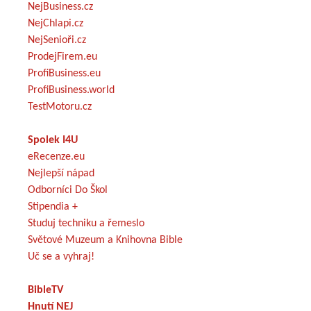
NejBusiness.cz
NejChlapi.cz
NejSenioři.cz
ProdejFirem.eu
ProfiBusiness.eu
ProfiBusiness.world
TestMotoru.cz
Spolek I4U
eRecenze.eu
Nejlepší nápad
Odborníci Do Škol
Stipendia +
Studuj techniku a řemeslo
Světové Muzeum a Knihovna Bible
Uč se a vyhraj!
BibleTV
Hnutí NEJ