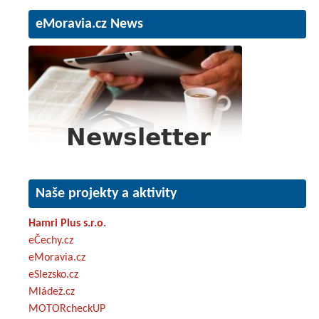
eMoravia.cz News
Naše projekty a aktivity
Hamri Plus s.r.o.
eČechy.cz
eMoravia.cz
eSlezsko.cz
Mládež.cz
MOTORcheckUP