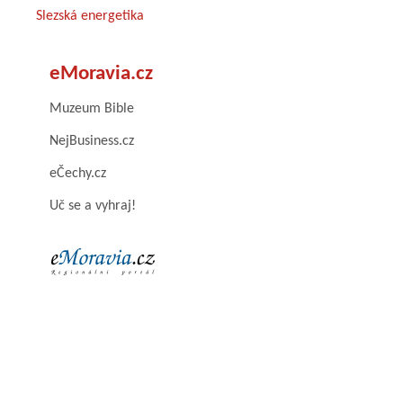
Slezská energetika
eMoravia.cz
Muzeum Bible
NejBusiness.cz
eČechy.cz
Uč se a vyhraj!