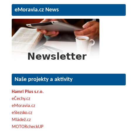
eMoravia.cz News
Naše projekty a aktivity
Hamri Plus s.r.o.
eČechy.cz
eMoravia.cz
eSlezsko.cz
Mládež.cz
MOTORcheckUP