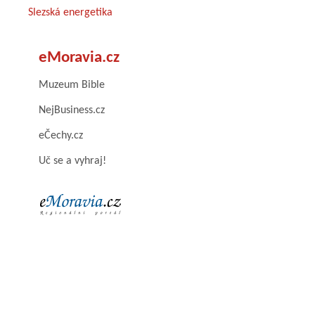
Slezská energetika
eMoravia.cz
Muzeum Bible
NejBusiness.cz
eČechy.cz
Uč se a vyhraj!