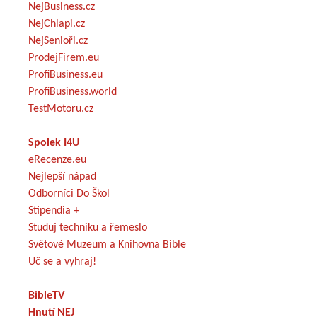
NejBusiness.cz
NejChlapi.cz
NejSenioři.cz
ProdejFirem.eu
ProfiBusiness.eu
ProfiBusiness.world
TestMotoru.cz
Spolek I4U
eRecenze.eu
Nejlepší nápad
Odborníci Do Škol
Stipendia +
Studuj techniku a řemeslo
Světové Muzeum a Knihovna Bible
Uč se a vyhraj!
BibleTV
Hnutí NEJ