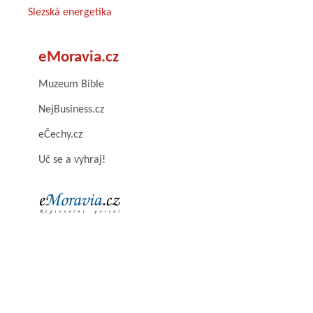
Slezská energetika
eMoravia.cz
Muzeum Bible
NejBusiness.cz
eČechy.cz
Uč se a vyhraj!