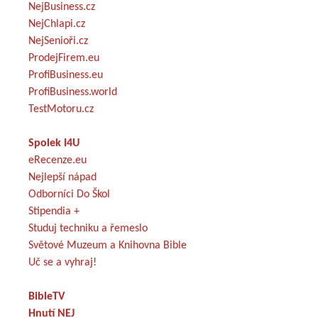
NejBusiness.cz
NejChlapi.cz
NejSenioři.cz
ProdejFirem.eu
ProfiBusiness.eu
ProfiBusiness.world
TestMotoru.cz
Spolek I4U
eRecenze.eu
Nejlepší nápad
Odborníci Do Škol
Stipendia +
Studuj techniku a řemeslo
Světové Muzeum a Knihovna Bible
Uč se a vyhraj!
BibleTV
Hnutí NEJ