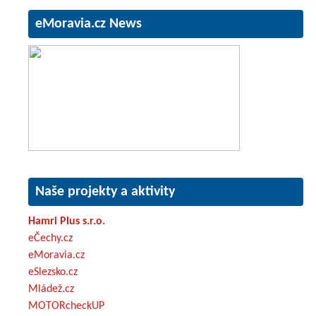
eMoravia.cz News
Naše projekty a aktivity
Hamri Plus s.r.o.
eČechy.cz
eMoravia.cz
eSlezsko.cz
Mládež.cz
MOTORcheckUP