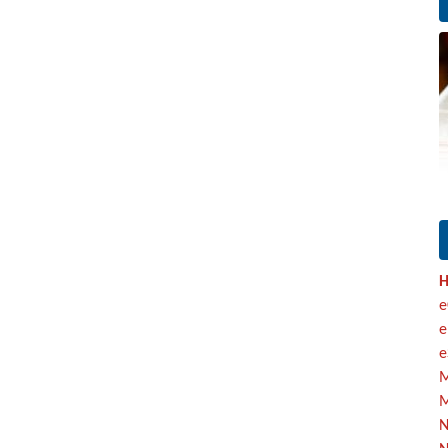
H
e
e
e
M
M
N