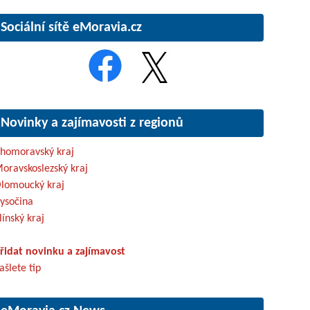
Sociální sítě eMoravia.cz
Novinky a zajímavosti z regionů
ihomoravský kraj
oravskoslezský kraj
lomoucký kraj
ysočina
línský kraj
řidat novinku a zajímavost
ašlete tip