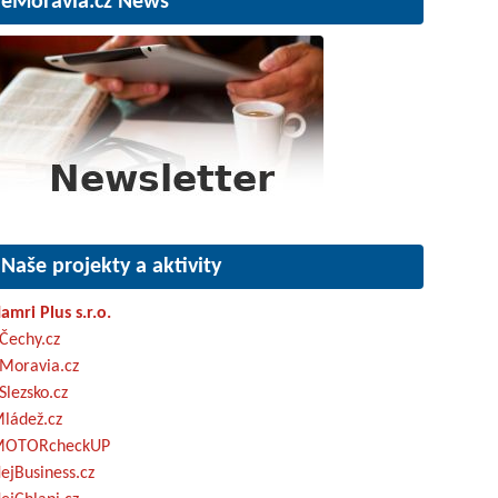
eMoravia.cz News
Naše projekty a aktivity
amri Plus s.r.o.
Čechy.cz
Moravia.cz
Slezsko.cz
ládež.cz
OTORcheckUP
ejBusiness.cz