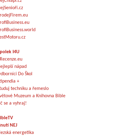
ejChlapi.cz
ejSenioři.cz
rodejFirem.eu
rofiBusiness.eu
rofiBusiness.world
estMotoru.cz
polek I4U
Recenze.eu
ejlepší nápad
dborníci Do Škol
tipendia +
tuduj techniku a řemeslo
větové Muzeum a Knihovna Bible
č se a vyhraj!
ibleTV
nutí NEJ
lezská energetika