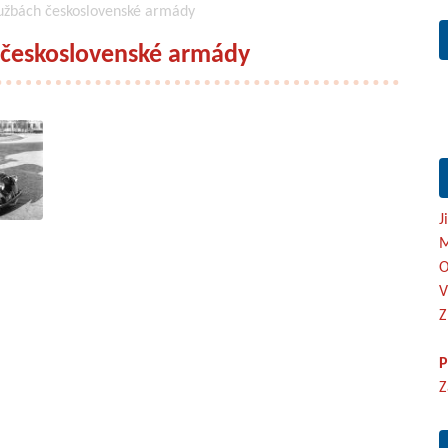
užbách československé armády
 československé armády
J
M
O
V
Z
P
Z