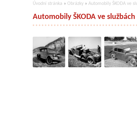
Úvodní stránka
»
Obrázky
»
Automobily ŠKODA ve sl
Automobily ŠKODA ve službách