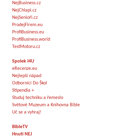
NejBusiness.cz
NejChlapi.cz
NejSenioři.cz
ProdejFirem.eu
ProfiBusiness.eu
ProfiBusiness.world
TestMotoru.cz
Spolek I4U
eRecenze.eu
Nejlepší nápad
Odborníci Do Škol
Stipendia +
Studuj techniku a řemeslo
Světové Muzeum a Knihovna Bible
Uč se a vyhraj!
BibleTV
Hnutí NEJ