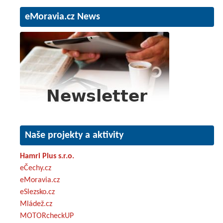
eMoravia.cz News
Naše projekty a aktivity
Hamri Plus s.r.o.
eČechy.cz
eMoravia.cz
eSlezsko.cz
Mládež.cz
MOTORcheckUP