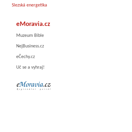
Slezská energetika
eMoravia.cz
Muzeum Bible
NejBusiness.cz
eČechy.cz
Uč se a vyhraj!