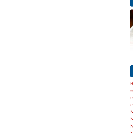
H
e
e
e
M
M
N