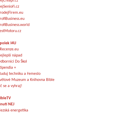
ejChlapi.cz
ejSenioři.cz
rodejFirem.eu
rofiBusiness.eu
rofiBusiness.world
estMotoru.cz
polek I4U
Recenze.eu
ejlepší nápad
dborníci Do Škol
tipendia +
tuduj techniku a řemeslo
větové Muzeum a Knihovna Bible
č se a vyhraj!
ibleTV
nutí NEJ
lezská energetika