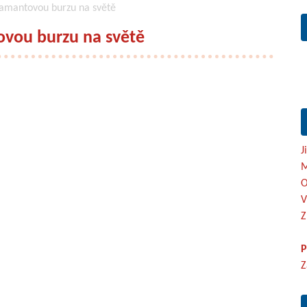
diamantovou burzu na světě
ovou burzu na světě
J
M
O
V
Z
P
Z