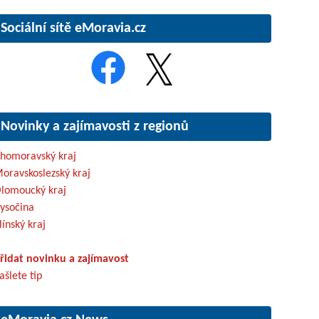
Sociální sítě eMoravia.cz
Novinky a zajímavosti z regionů
ihomoravský kraj
oravskoslezský kraj
lomoucký kraj
ysočina
línský kraj
řidat novinku a zajímavost
ašlete tip