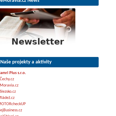
eMoravia.cz News
Naše projekty a aktivity
amri Plus s.r.o.
Čechy.cz
Moravia.cz
Slezsko.cz
ládež.cz
OTORcheckUP
ejBusiness.cz