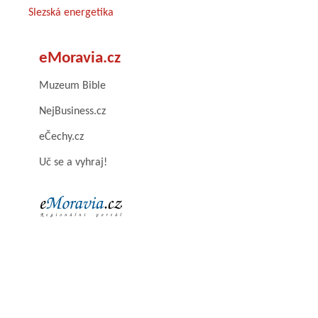
Slezská energetika
eMoravia.cz
Muzeum Bible
NejBusiness.cz
eČechy.cz
Uč se a vyhraj!