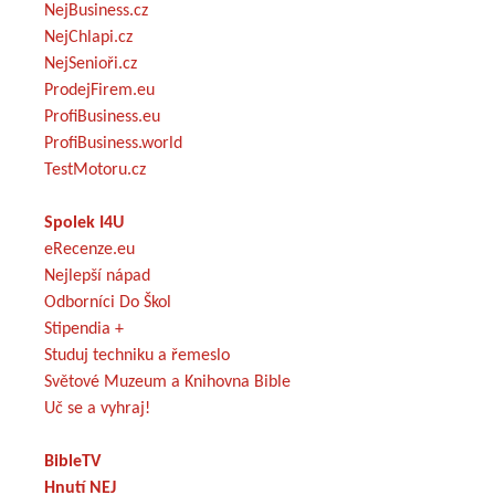
NejBusiness.cz
NejChlapi.cz
NejSenioři.cz
ProdejFirem.eu
ProfiBusiness.eu
ProfiBusiness.world
TestMotoru.cz
Spolek I4U
eRecenze.eu
Nejlepší nápad
Odborníci Do Škol
Stipendia +
Studuj techniku a řemeslo
Světové Muzeum a Knihovna Bible
Uč se a vyhraj!
BibleTV
Hnutí NEJ