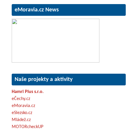
eMoravia.cz News
Naše projekty a aktivity
Hamri Plus s.r.o.
eČechy.cz
eMoravia.cz
eSlezsko.cz
Mládež.cz
MOTORcheckUP