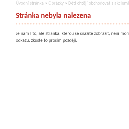
Úvodní stránka
»
Obrázky
»
Děti chtějí obchodovat s akciemi
Stránka nebyla nalezena
Je nám líto, ale stránka, kterou se snažíte zobrazit, není mom
odkazu, zkuste to prosím později.