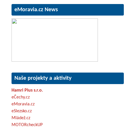
eMoravia.cz News
Naše projekty a aktivity
Hamri Plus s.r.o.
eČechy.cz
eMoravia.cz
eSlezsko.cz
Mládež.cz
MOTORcheckUP