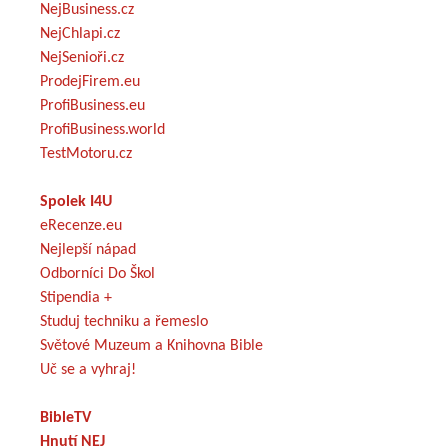
NejBusiness.cz
NejChlapi.cz
NejSenioři.cz
ProdejFirem.eu
ProfiBusiness.eu
ProfiBusiness.world
TestMotoru.cz
Spolek I4U
eRecenze.eu
Nejlepší nápad
Odborníci Do Škol
Stipendia +
Studuj techniku a řemeslo
Světové Muzeum a Knihovna Bible
Uč se a vyhraj!
BibleTV
Hnutí NEJ