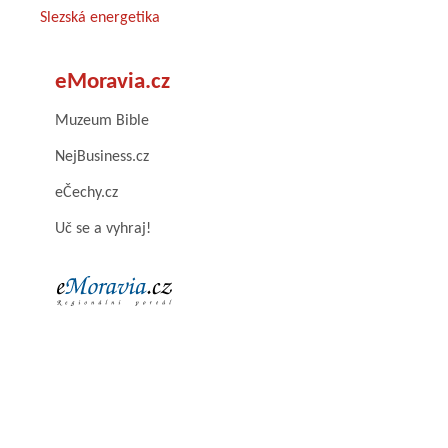
Slezská energetika
eMoravia.cz
Muzeum Bible
NejBusiness.cz
eČechy.cz
Uč se a vyhraj!