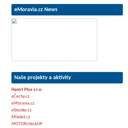
eMoravia.cz News
Naše projekty a aktivity
Hamri Plus s.r.o.
eČechy.cz
eMoravia.cz
eSlezsko.cz
Mládež.cz
MOTORcheckUP