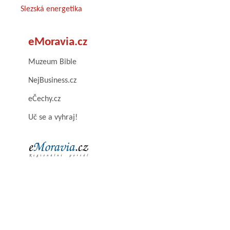
Slezská energetika
eMoravia.cz
Muzeum Bible
NejBusiness.cz
eČechy.cz
Uč se a vyhraj!