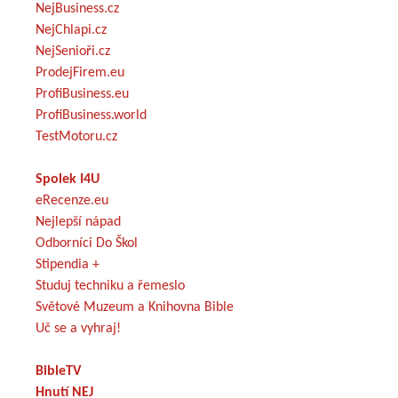
NejBusiness.cz
NejChlapi.cz
NejSenioři.cz
ProdejFirem.eu
ProfiBusiness.eu
ProfiBusiness.world
TestMotoru.cz
Spolek I4U
eRecenze.eu
Nejlepší nápad
Odborníci Do Škol
Stipendia +
Studuj techniku a řemeslo
Světové Muzeum a Knihovna Bible
Uč se a vyhraj!
BibleTV
Hnutí NEJ