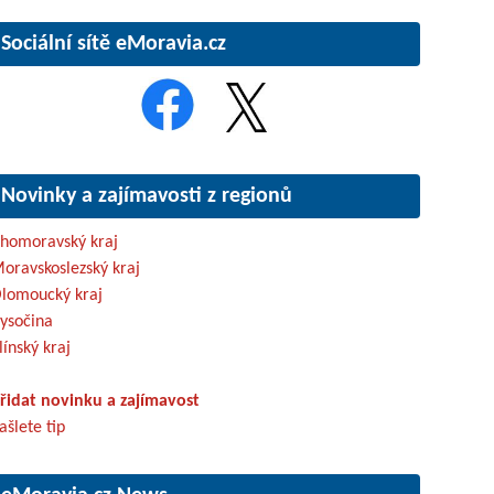
Sociální sítě eMoravia.cz
Novinky a zajímavosti z regionů
ihomoravský kraj
oravskoslezský kraj
lomoucký kraj
ysočina
línský kraj
řidat novinku a zajímavost
ašlete tip