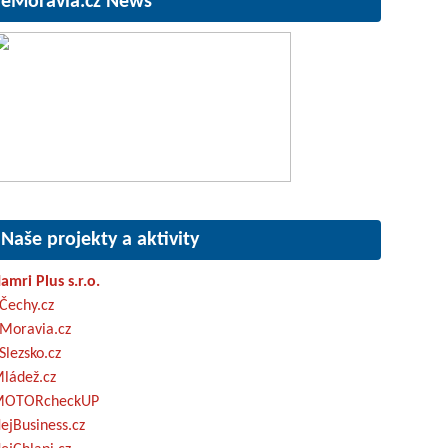
eMoravia.cz News
Naše projekty a aktivity
amri Plus s.r.o.
Čechy.cz
Moravia.cz
Slezsko.cz
ládež.cz
OTORcheckUP
ejBusiness.cz