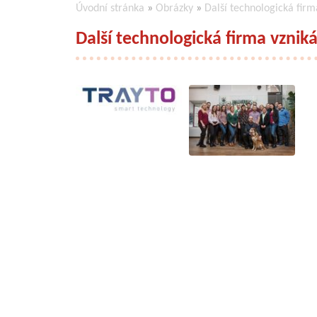
Úvodní stránka
»
Obrázky
»
Další technologická firm
Další technologická firma vznik