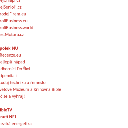
ejChlapi.cz
ejSenioři.cz
rodejFirem.eu
rofiBusiness.eu
rofiBusiness.world
estMotoru.cz
polek I4U
Recenze.eu
ejlepší nápad
dborníci Do Škol
tipendia +
tuduj techniku a řemeslo
větové Muzeum a Knihovna Bible
č se a vyhraj!
ibleTV
nutí NEJ
lezská energetika