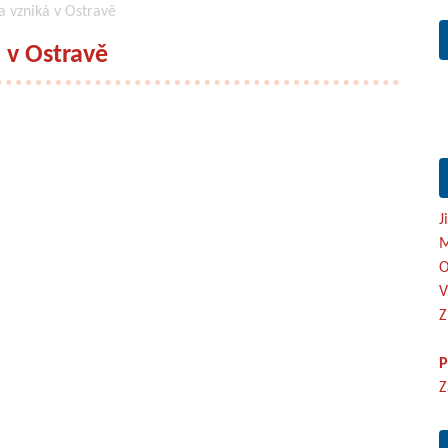
a vzniká v Ostravě
á v Ostravě
J
M
O
V
Z
P
Z