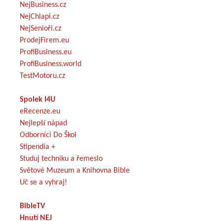
NejBusiness.cz
NejChlapi.cz
NejSenioři.cz
ProdejFirem.eu
ProfiBusiness.eu
ProfiBusiness.world
TestMotoru.cz
Spolek I4U
eRecenze.eu
Nejlepší nápad
Odborníci Do Škol
Stipendia +
Studuj techniku a řemeslo
Světové Muzeum a Knihovna Bible
Uč se a vyhraj!
BibleTV
Hnutí NEJ