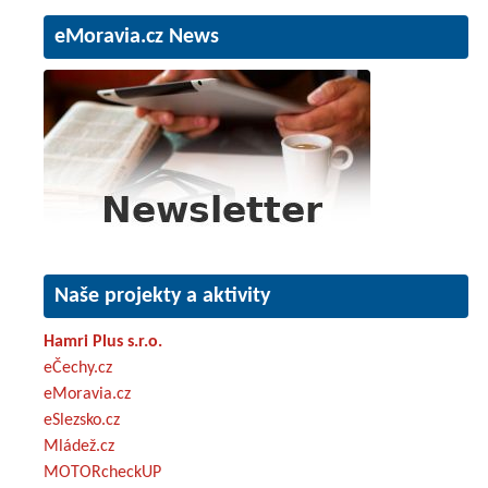
eMoravia.cz News
Naše projekty a aktivity
Hamri Plus s.r.o.
eČechy.cz
eMoravia.cz
eSlezsko.cz
Mládež.cz
MOTORcheckUP