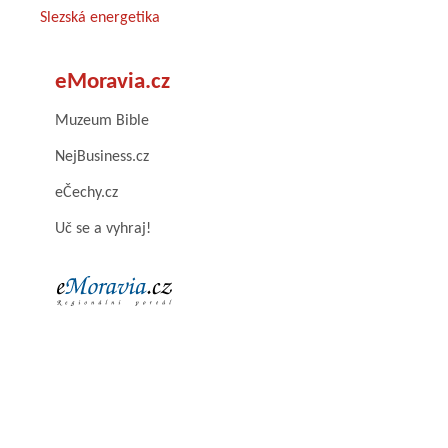
Slezská energetika
eMoravia.cz
Muzeum Bible
NejBusiness.cz
eČechy.cz
Uč se a vyhraj!