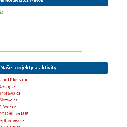
eMoravia.cz News
Naše projekty a aktivity
amri Plus s.r.o.
Čechy.cz
Moravia.cz
Slezsko.cz
ládež.cz
OTORcheckUP
ejBusiness.cz