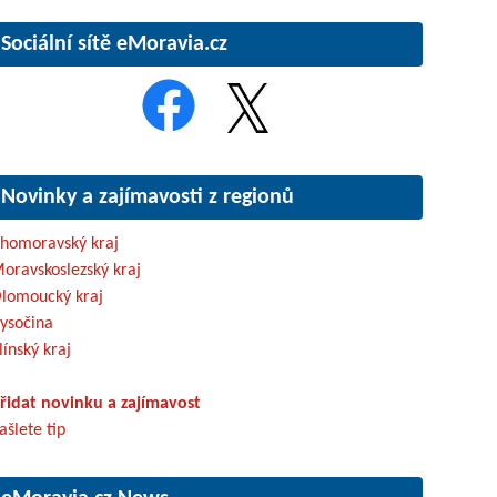
Sociální sítě eMoravia.cz
Novinky a zajímavosti z regionů
ihomoravský kraj
oravskoslezský kraj
lomoucký kraj
ysočina
línský kraj
řidat novinku a zajímavost
ašlete tip