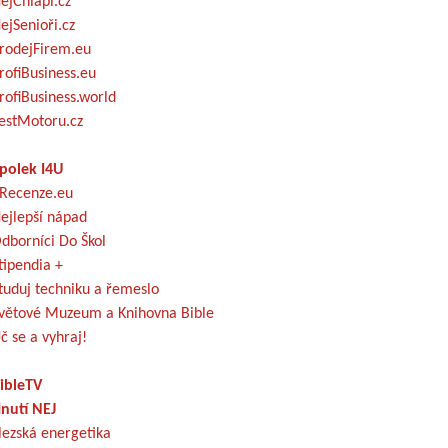
ejChlapi.cz
ejSenioři.cz
rodejFirem.eu
rofiBusiness.eu
rofiBusiness.world
estMotoru.cz
polek I4U
Recenze.eu
ejlepší nápad
dborníci Do Škol
tipendia +
tuduj techniku a řemeslo
větové Muzeum a Knihovna Bible
č se a vyhraj!
ibleTV
nutí NEJ
lezská energetika