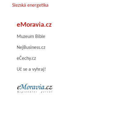
Slezská energetika
eMoravia.cz
Muzeum Bible
NejBusiness.cz
eČechy.cz
Uč se a vyhraj!