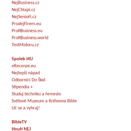
NejBusiness.cz
NejChlapi.cz
NejSenioři.cz
ProdejFirem.eu
ProfiBusiness.eu
ProfiBusiness.world
TestMotoru.cz
Spolek I4U
eRecenze.eu
Nejlepší nápad
Odborníci Do Škol
Stipendia +
Studuj techniku a řemeslo
Světové Muzeum a Knihovna Bible
Uč se a vyhraj!
BibleTV
Hnutí NEJ