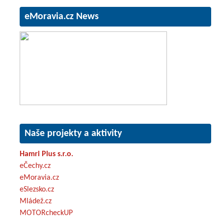
eMoravia.cz News
Naše projekty a aktivity
Hamri Plus s.r.o.
eČechy.cz
eMoravia.cz
eSlezsko.cz
Mládež.cz
MOTORcheckUP