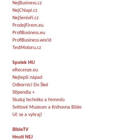
NejBusiness.cz
NejChlapi.cz
NejSenioři.cz
ProdejFirem.eu
ProfiBusiness.eu
ProfiBusiness.world
TestMotoru.cz
Spolek I4U
eRecenze.eu
Nejlepší nápad
Odborníci Do Škol
Stipendia +
Studuj techniku a řemeslo
Světové Muzeum a Knihovna Bible
Uč se a vyhraj!
BibleTV
Hnutí NEJ