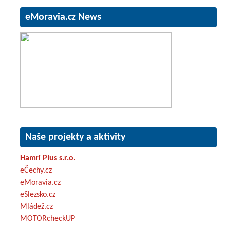
eMoravia.cz News
Naše projekty a aktivity
Hamri Plus s.r.o.
eČechy.cz
eMoravia.cz
eSlezsko.cz
Mládež.cz
MOTORcheckUP