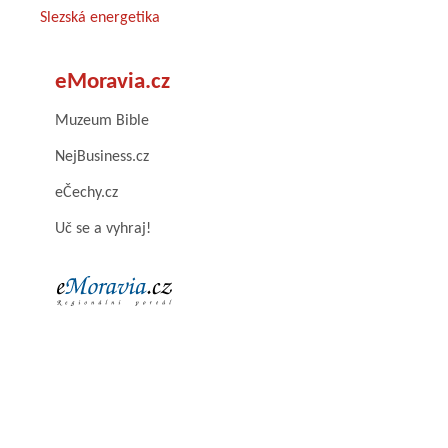
Slezská energetika
eMoravia.cz
Muzeum Bible
NejBusiness.cz
eČechy.cz
Uč se a vyhraj!