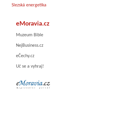
Slezská energetika
eMoravia.cz
Muzeum Bible
NejBusiness.cz
eČechy.cz
Uč se a vyhraj!