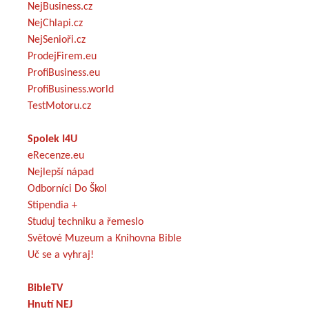
NejBusiness.cz
NejChlapi.cz
NejSenioři.cz
ProdejFirem.eu
ProfiBusiness.eu
ProfiBusiness.world
TestMotoru.cz
Spolek I4U
eRecenze.eu
Nejlepší nápad
Odborníci Do Škol
Stipendia +
Studuj techniku a řemeslo
Světové Muzeum a Knihovna Bible
Uč se a vyhraj!
BibleTV
Hnutí NEJ