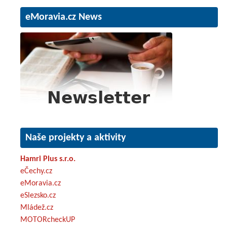
eMoravia.cz News
Naše projekty a aktivity
Hamri Plus s.r.o.
eČechy.cz
eMoravia.cz
eSlezsko.cz
Mládež.cz
MOTORcheckUP