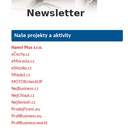
Naše projekty a aktivity
Hamri Plus s.r.o.
eČechy.cz
eMoravia.cz
eSlezsko.cz
Mládež.cz
MOTORcheckUP
NejBusiness.cz
NejChlapi.cz
NejSenioři.cz
ProdejFirem.eu
ProfiBusiness.eu
ProfiBusiness.world