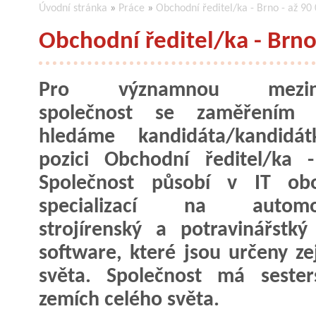
Úvodní stránka
»
Práce
»
Obchodní ředitel/ka - Brno - až 90 
Obchodní ředitel/ka - Brno 
Pro významnou meziná
společnost se zaměřením
hledáme kandidáta/kandidá
pozici Obchodní ředitel/ka 
Společnost působí v IT ob
specializací na automob
strojírenský a potravinářstký
software, které jsou určeny z
světa. Společnost má sester
zemích celého světa.