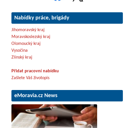
Nabídky práce, brigády
Jihomoravský kraj
Moravskoslezský kraj
Olomoucký kraj
Vysočina
Zlínský kraj
Přidat pracovní nabídku
Zašlete Váš životopis
eMoravia.cz News