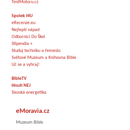
TestMotoru.cz
Spolek I4U
eRecenze.eu
Nejlepší nápad
Odborníci Do Škol
Stipendia +
Studuj techniku a řemeslo
Světové Muzeum a Knihovna Bible
Uč se a vyhraj!
BibleTV
Hnutí NEJ
Slezská energetika
eMoravia.cz
Muzeum Bible