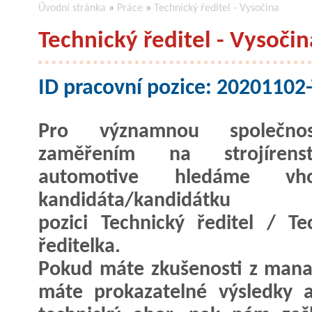
Úvodní stránka
»
Práce
»
Technický ředitel - Vysočina
Technický ředitel - Vysočin
ID pracovní pozice: 2020110
Pro významnou společno
zaměřením na strojíren
automotive hledáme vho
kandidáta/kandidát
pozici Technický ředitel / Te
ředitelka.
Pokud máte zkušenosti z manaž
máte prokazatelné výsledky 