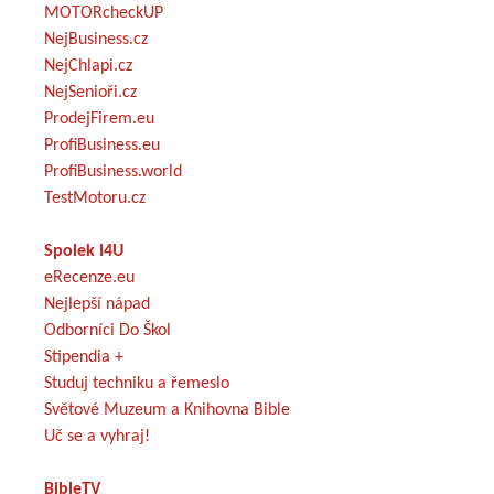
MOTORcheckUP
NejBusiness.cz
NejChlapi.cz
NejSenioři.cz
ProdejFirem.eu
ProfiBusiness.eu
ProfiBusiness.world
TestMotoru.cz
Spolek I4U
eRecenze.eu
Nejlepší nápad
Odborníci Do Škol
Stipendia +
Studuj techniku a řemeslo
Světové Muzeum a Knihovna Bible
Uč se a vyhraj!
BibleTV