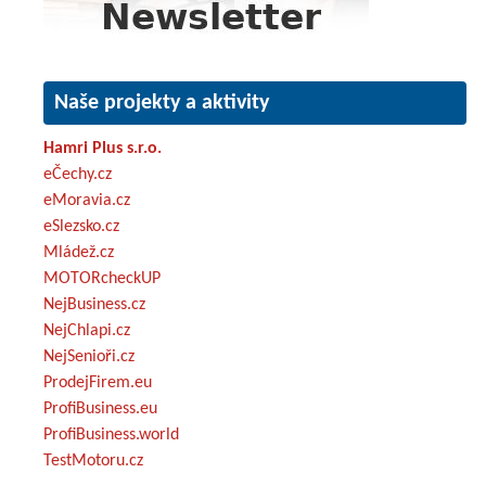
Naše projekty a aktivity
Hamri Plus s.r.o.
eČechy.cz
eMoravia.cz
eSlezsko.cz
Mládež.cz
MOTORcheckUP
NejBusiness.cz
NejChlapi.cz
NejSenioři.cz
ProdejFirem.eu
ProfiBusiness.eu
ProfiBusiness.world
TestMotoru.cz