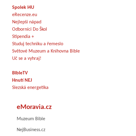
Spolek I4U
eRecenze.eu
Nejlepší nápad
Odborníci Do Škol
Stipendia +
Studuj techniku a řemeslo
Světové Muzeum a Knihovna Bible
Uč se a vyhraj!
BibleTV
Hnutí NEJ
Slezská energetika
eMoravia.cz
Muzeum Bible
NejBusiness.cz