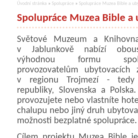
Úvodní stránka
»
Spolupráce
»
Spolupráce Muzea Bible a uby
Spolupráce Muzea Bible a 
Světové Muzeum a Knihovna
v Jablunkově nabízí obous
výhodnou formu spolu
provozovatelům ubytovacích z
v regionu Trojmezí - tedy
republiky, Slovenska a Polska
provozujete nebo vlastníte hote
chalupu nebo jiný druh ubytovac
možnosti bezplatné spolupráce.
Cílem projektu Muzea Bible je p