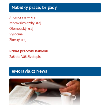
Nabídky práce, brigády
Jihomoravský kraj
Moravskoslezský kraj
Olomoucký kraj
Vysočina
Zlínský kraj
Přidat pracovní nabídku
Zašlete Váš životopis
eMoravia.cz News