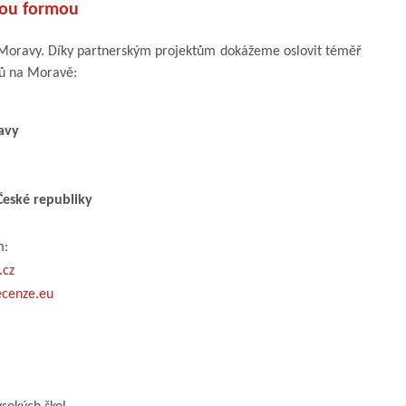
kou formou
l Moravy. Díky partnerským projektům dokážeme oslovit téměř
nů na Moravě:
avy
České republiky
m:
.cz
cenze.eu