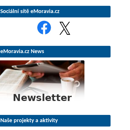
Sociální sítě eMoravia.cz
eMoravia.cz News
Naše projekty a aktivity