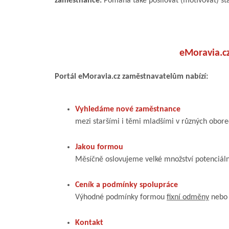
zaměstnance.
Pomáhá také posilovat (motivovat) st
eMoravia.c
Portál eMoravia.cz zaměstnavatelům nabízí:
Vyhledáme nové zaměstnance
mezi staršími i těmi mladšími v různých obor
Jakou formou
Měsíčně oslovujeme velké množství potenciál
Ceník a podmínky spolupráce
Výhodné podmínky formou
fixní odměny
neb
Kontakt