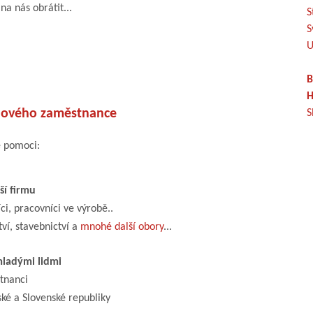
na nás obrátit...
S
S
U
B
H
ového zaměstnance
S
e pomoci:
í firmu
i, pracovníci ve výrobě..
tví, stavebnictví a
mnohé další obory
...
ladými lidmi
tnanci
ské a Slovenské republiky