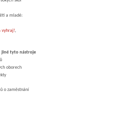
ysokých škol
ěti a mladé:
 vyhraj!
,
jiné tyto nástroje
tů
ých oborech
ekty
čů o zaměstnání