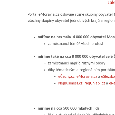
Ja
Portál eMoravia.cz oslovuje různé skupiny obyvate
všechny skupiny obyvatel jednotlivých krajů a regio
míříme na bezmála 4 000 000 obyvatel Mor
zaměstnanci téměř všech profesí
miříme také na cca 8 000 000 obyvatel celé 
zaměstnanci napříč různými obory
díky tématickým a regionálním portálů
eČechy.cz
,
eMoravia.cz
a
eSlezsko
NejBusiness.cz
,
NejChlapi.cz
a
eRe
míříme na cca 500 000 mladých lidí