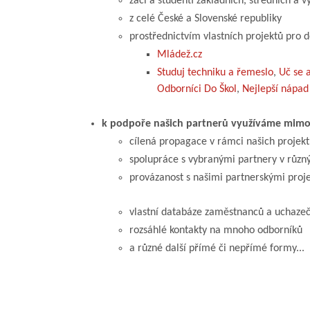
žáci a studenti základních, středních a v
z celé České a Slovenské republiky
prostřednictvím vlastních projektů pro d
Mládež.cz
Studuj techniku a řemeslo
,
Uč se a
Odborníci Do Škol
,
Nejlepší nápad
k podpoře našich partnerů využíváme mimo 
cílená propagace v rámci našich projek
spolupráce s vybranými partnery v různ
provázanost s našimi partnerskými proj
vlastní databáze zaměstnanců a uchaze
rozsáhlé kontakty na mnoho odborníků
a různé další přímé či nepřímé formy...