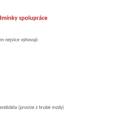
dmínky spolupráce
ám nejvíce vyhovují:
ndidáta (provize z hrubé mzdy)