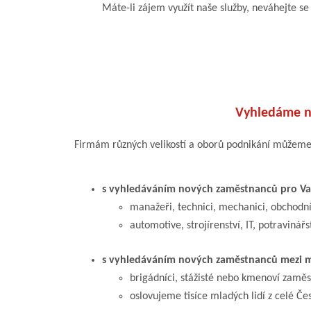
Máte-li zájem využít naše služby, neváhejte se 
Vyhledáme n
Firmám různých velikostí a oborů podnikání můžem
s vyhledáváním nových zaměstnanců pro Vaš
manažeři, technici, mechanici, obchodníc
automotive, strojírenství, IT, potravinářs
s vyhledáváním nových zaměstnanců mezi m
brigádníci, stážisté nebo kmenoví zaměs
oslovujeme tisíce mladých lidí z celé Če