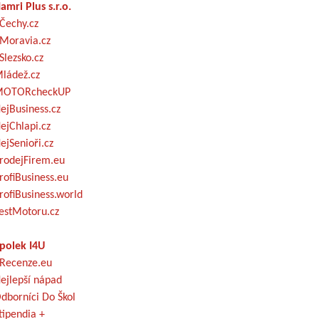
amri Plus s.r.o.
Čechy.cz
Moravia.cz
Slezsko.cz
ládež.cz
OTORcheckUP
ejBusiness.cz
ejChlapi.cz
ejSenioři.cz
rodejFirem.eu
rofiBusiness.eu
rofiBusiness.world
estMotoru.cz
polek I4U
Recenze.eu
ejlepší nápad
dborníci Do Škol
tipendia +