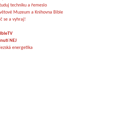
tuduj techniku a řemeslo
větové Muzeum a Knihovna Bible
č se a vyhraj!
ibleTV
nutí NEJ
lezská energetika