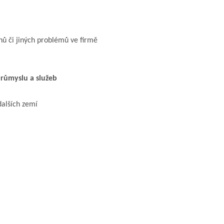
hů či jiných problémů ve firmě
růmyslu a služeb
dalších zemí