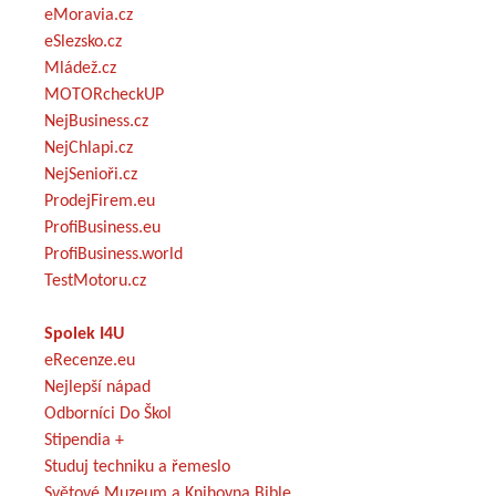
eMoravia.cz
eSlezsko.cz
Mládež.cz
MOTORcheckUP
NejBusiness.cz
NejChlapi.cz
NejSenioři.cz
ProdejFirem.eu
ProfiBusiness.eu
ProfiBusiness.world
TestMotoru.cz
Spolek I4U
eRecenze.eu
Nejlepší nápad
Odborníci Do Škol
Stipendia +
Studuj techniku a řemeslo
Světové Muzeum a Knihovna Bible