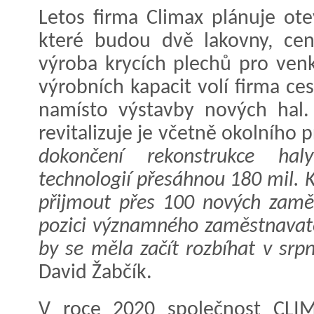
Letos firma Climax plánuje ote
které budou dvě lakovny, cent
výroba krycích plechů pro venko
výrobních kapacit volí firma c
namísto výstavby nových hal.
revitalizuje je včetně okolního 
dokončení rekonstrukce ha
technologií přesáhnou 180 mil. 
přijmout přes 100 nových zamě
pozici významného zaměstnavate
by se měla začít rozbíhat v srpn
David Žabčík.
V roce 2020 společnost CLIM