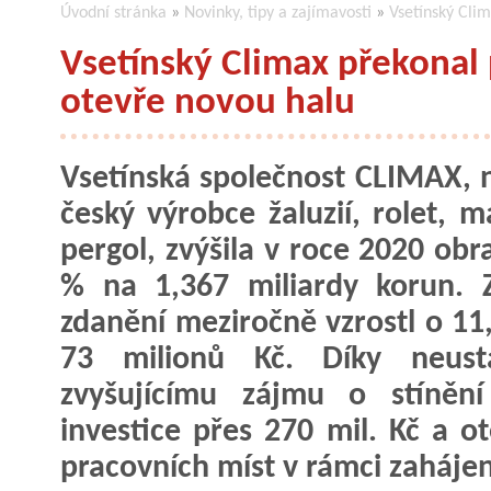
Úvodní stránka
»
Novinky, tipy a zajímavosti
»
Vsetínský Cli
Vsetínský Climax překonal
otevře novou halu
Vsetínská společnost CLIMAX, n
český výrobce žaluzií, rolet, m
pergol, zvýšila v roce 2020 obr
% na 1,367 miliardy korun. 
zdanění meziročně vzrostl o 11
73 milionů Kč. Díky neust
zvyšujícímu zájmu o stínění
investice přes 270 mil. Kč a o
pracovních míst v rámci zaháje