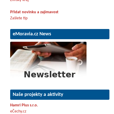
Přidat novinku a zajímavost
Zašlete tip
eMoravia.cz News
Naše projekty a aktivity
Hamri Plus s.r.o.
eČechy.cz