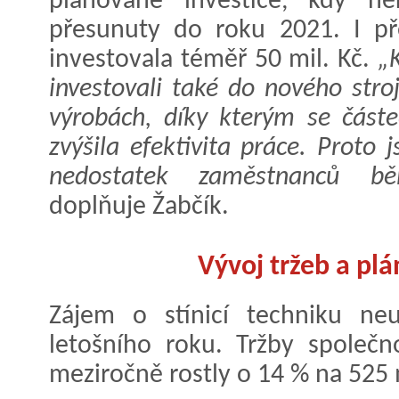
plánované investice, kdy ně
přesunuty do roku 2021. I př
investovala téměř 50 mil. Kč.
„
investovali také do nového stro
výrobách, díky kterým se část
zvýšila efektivita práce. Proto
nedostatek zaměstnanců běh
doplňuje Žabčík.
Vývoj tržeb a plá
Zájem o stínicí techniku neu
letošního roku. Tržby společn
meziročně rostly o 14 % na 525 