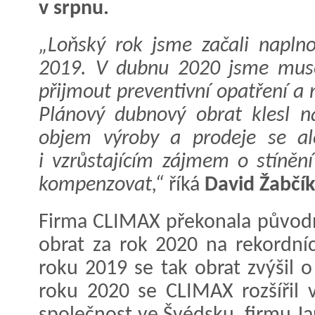
v srpnu.
„Loňský rok jsme začali napln
2019. V dubnu 2020 jsme musel
přijmout preventivní opatření a 
Plánový dubnový obrat klesl n
objem výroby a prodeje se al
i vzrůstajícím zájmem o stínění
kompenzovat,“
říká
David Žabčík
Firma CLIMAX překonala původní 
obrat za rok 2020 na rekordníc
roku 2019 se tak obrat zvýšil 
roku 2020 se CLIMAX rozšířil v