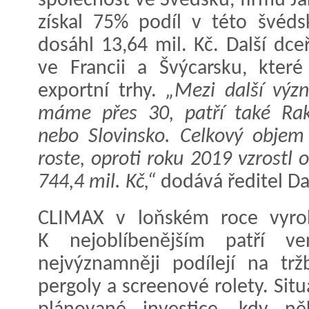
společnost ve Švédsku, firmu J
získal 75% podíl v této švédsk
dosáhl 13,64 mil. Kč. Další dc
ve Francii a Švýcarsku, které
exportní trhy.
„Mezi další význ
máme přes 30, patří také Rak
nebo Slovinsko. Celkový objem
roste, oproti roku 2019 vzrostl 
744,4 mil. Kč,“
dodává ředitel Da
CLIMAX v loňském roce vyrob
K nejoblíbenějším patří ve
nejvýznamněji podílejí na trž
pergoly a screenové rolety. Sit