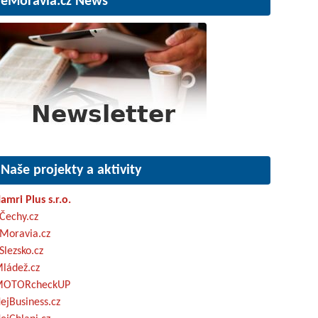
eMoravia.cz News
Naše projekty a aktivity
amri Plus s.r.o.
Čechy.cz
Moravia.cz
Slezsko.cz
ládež.cz
OTORcheckUP
ejBusiness.cz