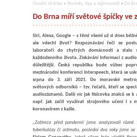
Úvodní stránka
»
Novinky, tipy a zajímavosti
»
Do Brn
Do Brna míří světové špičky ve 
Siri, Alexa, Google – s těmi všemi už si dnes běž
ale vdechl život? Rozpoznávání řeči se post
laboratoří do chytrých domácností a stalo 
každodenního života. Získávání informací z audio
důležitější. Česká republika bude vůbec poprv
mezinárodní konferenci Interspeech, která se usk
srpna do 3. září 2021. Do moravské metrop
světových odborníků – tzv. řečařů, kteří se speci
audiozáznamů. Další víc jak tisícovka znalců se k 
např. jak začít využívat strojového učení i s
koronavirem z kašle.
„Zatímco před pandemií jsme analyzovali různé f
tuberkulózy či astmatu, poslední dva roky jsme se 