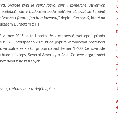
N
rytí, protože nyní je velký rozvoj spíš u komerčně užívaných
N
a a podobně, ale v budoucnu bude potřeba věnovat se i méně
P
 písemnou formu, jen tu mluvenou,“
doplnil Černocký, který na
P
Lukášem Burgetem z FIT.
P
T
é v roce 2015, a to i proto, že v moravské metropoli působí
 ze zvuku. Interspeech 2021 bude poprvé kombinovat prezenční
S
 virtuálně se k akci připojí dalších téměř 1 400. Celkově zde
e
 bude z Evropy, Severní Ameriky a Asie. Celkově organizační
N
než dvou tisíc zaslaných.
O
S
S
S
ž.cz, eMoravia.cz a NejChlapi.cz
U
B
H
S