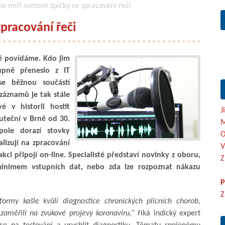
a míří světové špičky ve zpracování řeči
zpracování řeči
ně povídáme. Kdo jim
upně přeneslo z IT
se běžnou součástí
záznamů je tak stále
é v historii hostit
J
uteční v Brně od 30.
M
ole dorazí stovky
O
alizují na zpracování
V
akci připojí on-line. Specialisté představí novinky z oboru,
Z
 minimem vstupních dat, nebo zda lze rozpoznat nákazu
P
Z
ormy kašle kvůli diagnostice chronických plicních chorob,
zaměřili na zvukové projevy koronaviru,“
říká indický expert