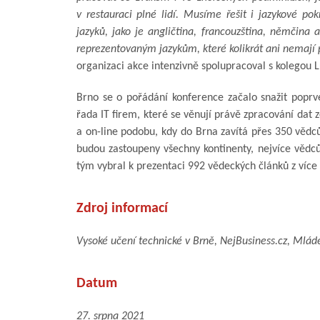
v restauraci plné lidí. Musíme řešit i jazykové pok
jazyků, jako je angličtina, francouzština, němčin
reprezentovaným jazykům, které kolikrát ani nemají
organizaci akce intenzivně spolupracoval s kolegou 
Brno se o pořádání konference začalo snažit poprv
řada IT firem, které se věnují právě zpracování dat
a on-line podobu, kdy do Brna zavítá přes 350 vědců,
budou zastoupeny všechny kontinenty, nejvíce vědců
tým vybral k prezentaci 992 vědeckých článků z více 
Zdroj informací
Vysoké učení technické v Brně, NejBusiness.cz, Mláde
Datum
27. srpna 2021