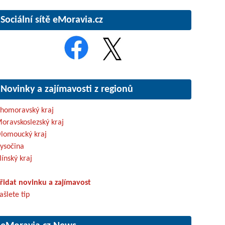
Sociální sítě eMoravia.cz
Novinky a zajímavosti z regionů
ihomoravský kraj
oravskoslezský kraj
lomoucký kraj
ysočina
línský kraj
řidat novinku a zajímavost
ašlete tip