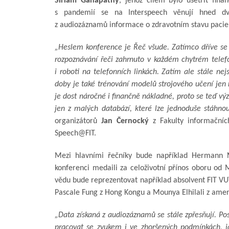
Siriam Ganapathy
, jehož cílem bylo ušetřit fin
s pandemií se na Interspeech věnují hned dvě
z audiozáznamů informace o zdravotním stavu pacie
„Heslem konference je Řeč všude. Zatímco dříve se 
rozpoznávání řeči zahrnuto v každém chytrém telef
i roboti na telefonních linkách. Zatím ale stále
doby je také trénování modelů strojového učení jen
je dost náročné i finančně nákladné, proto se teď vý
jen z malých databází, které lze jednoduše stáhno
organizátorů
Jan Černocký
z Fakulty informačníc
Speech@FIT.
Mezi hlavními řečníky bude například Hermann N
konferenci medaili za celoživotní přínos oboru od
vědu bude reprezentovat například absolvent FIT V
Pascale Fung z Hong Kongu a Mounya Elhilali z ameri
„Data získaná z audiozáznamů se stále zpřesňují. Pos
pracovat se zvukem i ve zhoršených podmínkách, ja