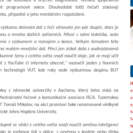
ance na testování a urychlit diagnostiku. Tématu spojenému
 programové sekce. Dlouhodobě totiž řečaři získávají
nta, případně o jeho mentálním rozpoložení.
výzkumu dolování dat z řeči věnovalo jen pár skupin, dnes je
onu a mnoha dalších zařízeních. Mluví s námi lednička, auto
 nejsme s výzkumem a rozvojem u konce. Velkým tématem této
 na malém množství dat. Přeci jen získat data z audiozáznamů
zkumné týmy z celého světa snaží naučit stoje, jak se mají učit
ut z YouTube či internetu obecně,“
naznačil jeden z hlavních
h technologií VUT, kde roky vede výzkumnou skupinu BUT
H
ey z německé univerzity v Aachenu, který letos získá na
e
 Mezinárodní řečové a komunikační asociace ISCA. Tuzemskou
e
UT Tomáš Mikolov, na akci promluví také renomované vědkyně
e
cké Johns Hopkins University.
M
M
tupně se vědci z celého světa snaží naučit umělou inteligenci
N
ko je rozhovor lidí v dálce, s ozvěnou v kostele nebo třeba