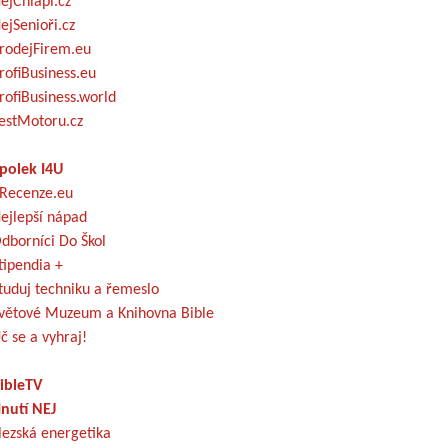
ejChlapi.cz
ejSenioři.cz
rodejFirem.eu
rofiBusiness.eu
rofiBusiness.world
estMotoru.cz
polek I4U
Recenze.eu
ejlepší nápad
dborníci Do Škol
tipendia +
tuduj techniku a řemeslo
větové Muzeum a Knihovna Bible
č se a vyhraj!
ibleTV
nutí NEJ
lezská energetika