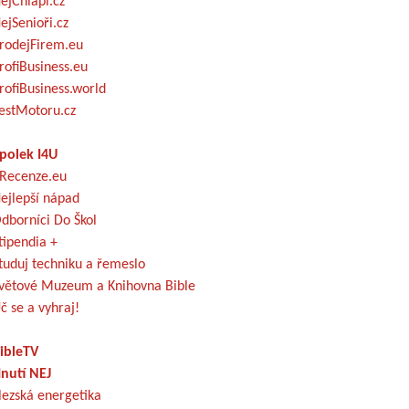
ejChlapi.cz
ejSenioři.cz
rodejFirem.eu
rofiBusiness.eu
rofiBusiness.world
estMotoru.cz
polek I4U
Recenze.eu
ejlepší nápad
dborníci Do Škol
tipendia +
tuduj techniku a řemeslo
větové Muzeum a Knihovna Bible
č se a vyhraj!
ibleTV
nutí NEJ
lezská energetika