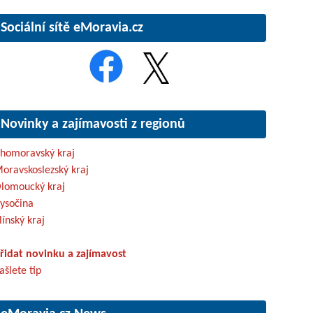
Sociální sítě eMoravia.cz
Novinky a zajímavosti z regionů
ihomoravský kraj
oravskoslezský kraj
lomoucký kraj
ysočina
línský kraj
řidat novinku a zajímavost
ašlete tip