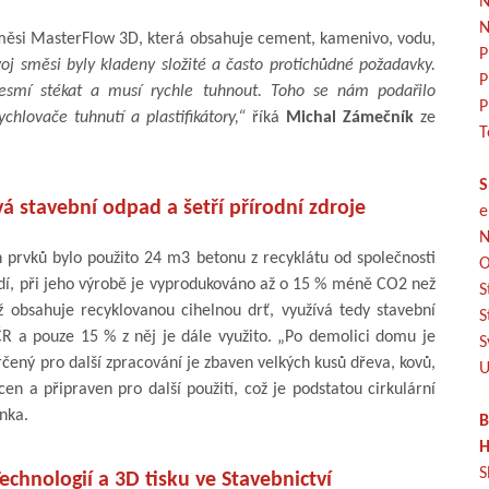
N
N
 směsi MasterFlow 3D, která obsahuje cement, kamenivo, vodu,
P
j směsi byly kladeny složité a často protichůdné požadavky.
P
esmí stékat a musí rychle tuhnout. Toho se nám podařilo
P
chlovače tuhnutí a plastifikátory,“
říká
Michal Zámečník
ze
T
S
á stavební odpad a šetří přírodní zdroje
e
N
h prvků bylo použito 24 m3 betonu z recyklátu od společnosti
O
edí, při jeho výrobě je vyprodukováno až o 15 % méně CO2 než
S
 obsahuje recyklovanou cihelnou drť, využívá tedy stavební
S
R a pouze 15 % z něj je dále využito. „Po demolici domu je
S
čený pro další zpracování je zbaven velkých kusů dřeva, kovů,
U
en a připraven pro další použití, což je podstatou cirkulární
nka.
B
H
S
echnologií a 3D tisku ve Stavebnictví