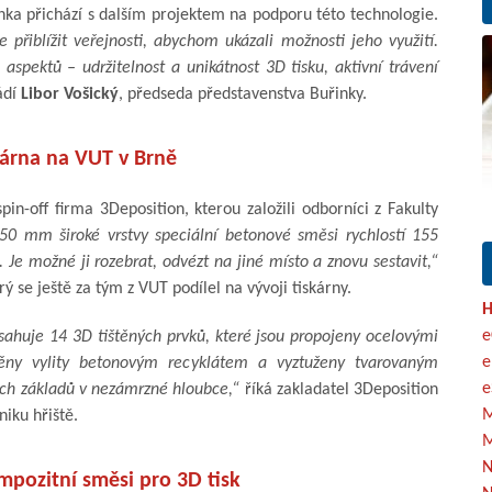
řinka přichází s dalším projektem na podporu této technologie.
 přiblížit veřejnosti, abychom ukázali možnosti jeho využití.
aspektů – udržitelnost a unikátnost 3D tisku, aktivní trávení
ádí
Libor Vošický
, předseda představenstva Buřinky.
árna na VUT v Brně
in-off firma 3Deposition, kterou založili odborníci z Fakulty
 50 mm široké vrstvy speciální betonové směsi rychlostí 155
Je možné ji rozebrat, odvézt na jiné místo a znovu sestavit,“
rý se ještě za tým z VUT podílel na vývoji tiskárny.
H
e
huje 14 3D tištěných prvků, které jsou propojeny ocelovými
e
stěny vylity betonovým recyklátem a vyztuženy tvarovaným
e
ch základů v nezámrzné hloubce,“
říká zakladatel 3Deposition
M
niku hřiště.
M
N
pozitní směsi pro 3D tisk