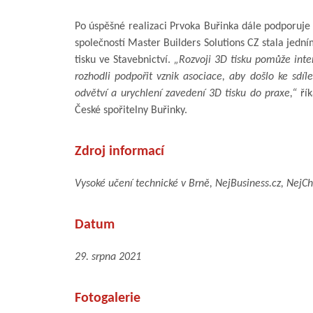
Po úspěšné realizaci Prvoka Buřinka dále podporuje 
společností Master Builders Solutions CZ stala jední
tisku ve Stavebnictví.
„Rozvoji 3D tisku pomůže inte
rozhodli podpořit vznik asociace, aby došlo ke sd
odvětví a urychlení zavedení 3D tisku do praxe,“
řík
České spořitelny Buřinky.
Zdroj informací
Vysoké učení technické v Brně, NejBusiness.cz, NejCh
Datum
29. srpna 2021
Fotogalerie