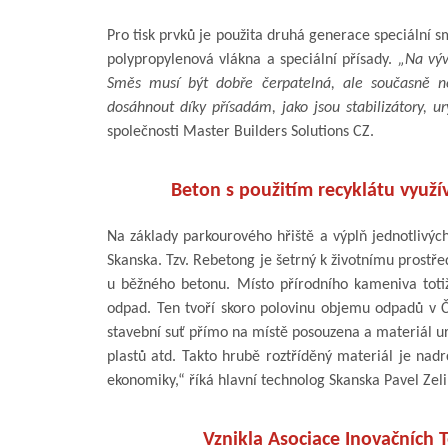
Pro tisk prvků je použita druhá generace speciální
polypropylenová vlákna a speciální přísady.
„Na vývo
Směs musí být dobře čerpatelná, ale současně n
dosáhnout díky přísadám, jako jsou stabilizátory, ury
společnosti Master Builders Solutions CZ.
Beton s použitím recyklátu využív
Na základy parkourového hřiště a výplň jednotlivýc
Skanska. Tzv. Rebetong je šetrný k životnímu prostř
u běžného betonu. Místo přírodního kameniva totiž
odpad. Ten tvoří skoro polovinu objemu odpadů v Č
stavební suť přímo na místě posouzena a materiál ur
plastů atd. Takto hrubě roztříděný materiál je nadrc
ekonomiky,“ říká hlavní technolog Skanska Pavel Zeli
Vznikla Asociace Inovačních T