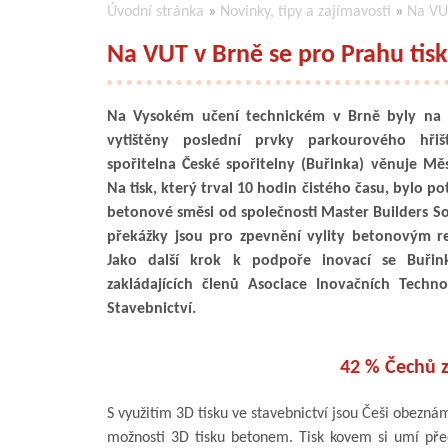
Úvodní stránka
»
Novinky, tipy a zajímavosti
»
Na VUT
Na VUT v Brně se pro Prahu tis
Na Vysokém učení technickém v Brně byly na 
vytištěny poslední prvky parkourového hřiš
spořitelna České spořitelny (Buřinka) věnuje Měs
Na tisk, který trval 10 hodin čistého času, bylo po
betonové směsi od společnosti Master Builders Sol
překážky jsou pro zpevnění vylity betonovým r
Jako další krok k podpoře inovací se Buřin
zakládajících členů Asociace Inovačních Techno
Stavebnictví.
42 % Čechů 
S využitím 3D tisku ve stavebnictví jsou Češi obezn
možnosti 3D tisku betonem. Tisk kovem si umí před