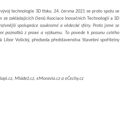
vývoj technologie 3D tisku. 24. června 2021 se proto spolu se
m ze zakládajících členů Asociace Inovačních Technologií a 3D
nzivnější spolupráce soukromé a vědecké sféry. Proto jsme se
ílení poznatků z praxe a výzkumu. To povede k posunu celého
á Libor Vošický, předseda představenstva Stavební spořitelny
lapi.cz, Mládež.cz, eMoravia.cz a eČechy.cz