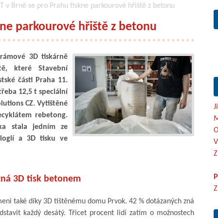
 v Brně se pro Prahu tiskne parkourové hřiště z betonu
kne parkourové hřiště z betonu
rámové 3D tiskárně
tě, které Stavební
tské části Praha 11.
třeba 12,5 t speciální
utions CZ. Vytištěné
J
ecyklátem rebetong.
M
ka stala jedním ze
O
logií a 3D tisku ve
V
Z
P
zná 3D tisk betonem
Z
ámeni také díky 3D tištěnému domu Prvok. 42 % dotázaných zná
stavit každý desátý. Třicet procent lidí zatím o možnostech