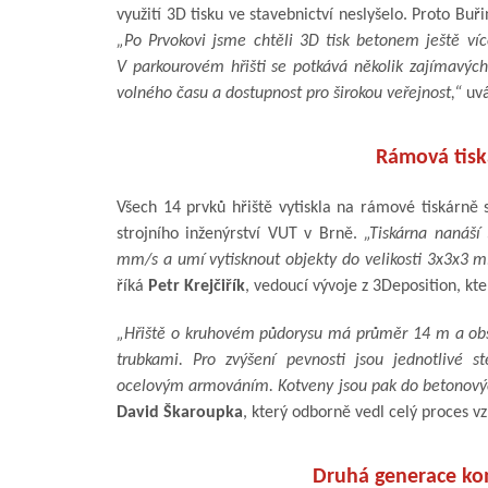
využití 3D tisku ve stavebnictví neslyšelo. Proto Bu
„Po Prvokovi jsme chtěli 3D tisk betonem ještě více
V parkourovém hřišti se potkává několik zajímavých 
volného času a dostupnost pro širokou veřejnost,“
uv
Rámová tisk
Všech 14 prvků hřiště vytiskla na rámové tiskárně sp
strojního inženýrství VUT v Brně.
„Tiskárna nanáší
mm/s a umí vytisknout objekty do velikosti 3x3x3 m. 
říká
Petr Krejčiřík
, vedoucí vývoje z 3Deposition, kte
„Hřiště o kruhovém půdorysu má průměr 14 m a obsa
trubkami. Pro zvýšení pevnosti jsou jednotlivé 
ocelovým armováním. Kotveny jsou pak do betonový
David Škaroupka
, který odborně vedl celý proces vz
Druhá generace kom