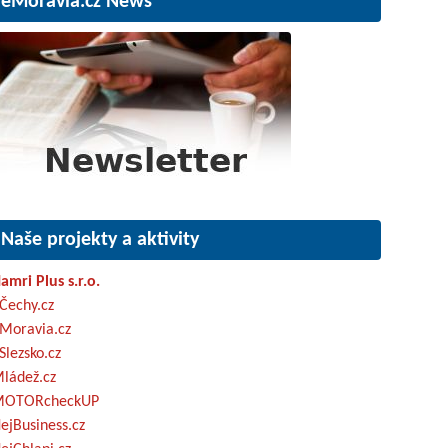
eMoravia.cz News
Naše projekty a aktivity
amri Plus s.r.o.
Čechy.cz
Moravia.cz
Slezsko.cz
ládež.cz
OTORcheckUP
ejBusiness.cz