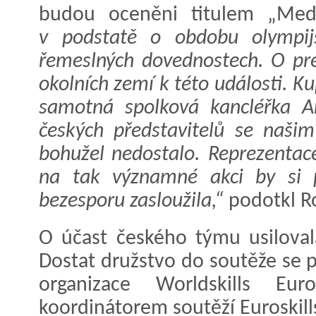
budou oceněni titulem „Meda
v podstatě o obdobu olympij
řemeslných dovednostech. O pres
okolních zemí k této události. K
samotná spolková kancléřka A
českých představitelů se naši
bohužel nedostalo. Reprezentac
na tak významné akci by si p
bezesporu zasloužila,“
podotkl 
O účast českého týmu usiloval
Dostat družstvo do soutěže se po
organizace Worldskills Eur
koordinátorem soutěží Euroskill