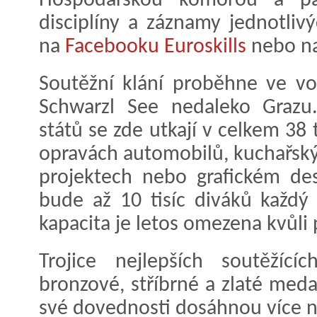
Hospodářskou komorou a part
disciplíny a záznamy jednotli
na
Facebooku Euroskills
nebo n
Soutěžní klání proběhne ve vo
Schwarzl See nedaleko Grazu.
států se zde utkají v celkem 38 
opravách automobilů, kuchařský
projektech nebo grafickém des
bude až 10 tisíc diváků každý
kapacita je letos omezena kvůli
Trojice nejlepších soutěžíc
bronzové, stříbrné a zlaté medai
své dovednosti dosáhnou více 