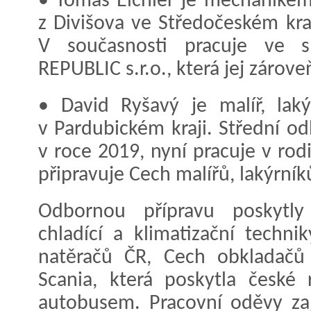
• Tomáš Eichler je mechanikem
z Divišova ve Středočeském kra
V současnosti pracuje ve s
REPUBLIC s.r.o., která jej zárove
• David Ryšavý je malíř, laký
v Pardubickém kraji. Střední o
v roce 2019, nyní pracuje v rodi
připravuje Cech malířů, lakýrník
Odbornou přípravu poskytly
chladící a klimatizační techni
natěračů ČR, Cech obkladačů
Scania, která poskytla české
autobusem. Pracovní oděvy zaji