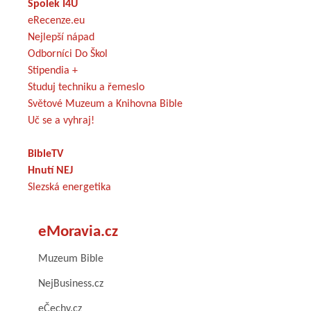
Spolek I4U
eRecenze.eu
Nejlepší nápad
Odborníci Do Škol
Stipendia +
Studuj techniku a řemeslo
Světové Muzeum a Knihovna Bible
Uč se a vyhraj!
BibleTV
Hnutí NEJ
Slezská energetika
eMoravia.cz
Muzeum Bible
NejBusiness.cz
eČechy.cz