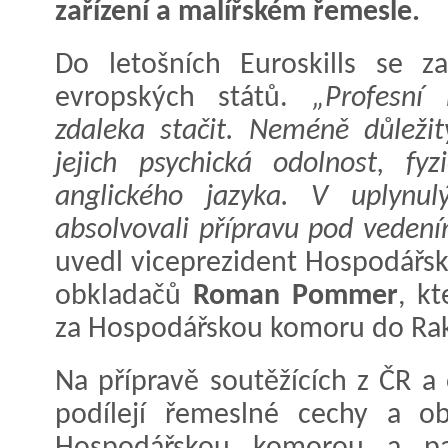
zařízení a malířském řemesle.
Do letošních Euroskills se z
evropských států.
„Profesní
zdaleka stačit. Neméně důlež
jejich psychická odolnost, fyz
anglického jazyka. V uplynul
absolvovali přípravu pod veden
uvedl viceprezident Hospodářs
obkladačů
Roman Pommer
, k
za Hospodářskou komoru do Ra
Na přípravě soutěžících z ČR a 
podílejí řemeslné cechy a ob