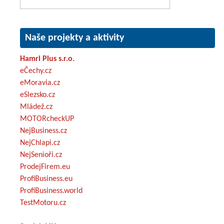
Naše projekty a aktivity
Hamri Plus s.r.o.
eČechy.cz
eMoravia.cz
eSlezsko.cz
Mládež.cz
MOTORcheckUP
NejBusiness.cz
NejChlapi.cz
NejSenioři.cz
ProdejFirem.eu
ProfiBusiness.eu
ProfiBusiness.world
TestMotoru.cz