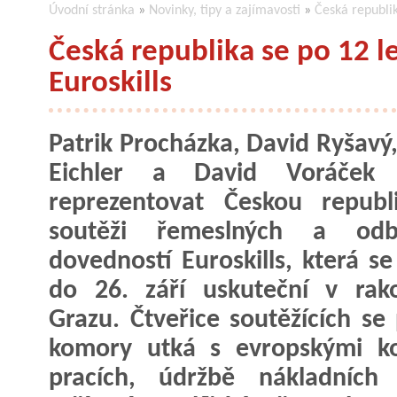
Úvodní stránka
»
Novinky, tipy a zajímavosti
»
Česká republik
Česká republika se po 12 l
Euroskills
Patrik Procházka, David Ryšavý
Eichler a David Voráček
reprezentovat Českou republ
soutěži řemeslných a odb
dovedností Euroskills, která se
do 26. září uskuteční v rak
Grazu. Čtveřice soutěžících s
komory utká s evropskými ko
pracích, údržbě nákladních 